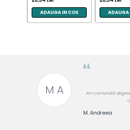
20,34 Lei
20,34 Lei
Pentru EA
ADAUGA IN COS
ADAUGA 
Pentru EL
Cosmetice Auto
Pet Shop
Covoare & Tapiterii
M A
roase divin,
Am comandat degresant
re!
c
M. Andreea