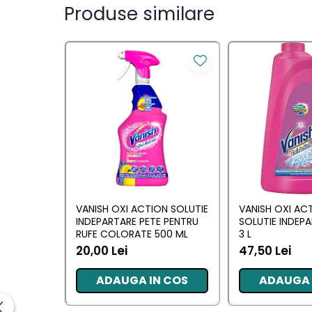
Saci Menajeri
Produse similare
Servetele Umede Multisuprfete
Ingrijire Personala
Ingrijire Personala
Ingrijirea corpului
Bureti/Perie
Crema
Deo Incaltaminte
Gel de dus
Igiena orala
VANISH OXI ACTION SOLUTIE
VANISH OXI ACT
INDEPARTARE PETE PENTRU
SOLUTIE INDEPA
Ingrijire intima
RUFE COLORATE 500 ML
3 L
Lotiune de corp
20,00 Lei
47,50 Lei
Produse pentru ras
Sapunuri
ADAUGA IN COS
ADAUGA 
Spuma de baie