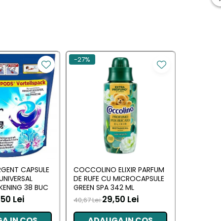
-27%
RGENT CAPSULE
COCCOLINO ELIXIR PARFUM
DASH DE
 UNIVERSAL
DE RUFE CU MICROCAPSULE
UNIVERSAL
KENING 38 BUC
GREEN SPA 342 ML
MUSCHIN
50 Lei
29,50 Lei
70,00 L
40,67 Lei
A IN COS
ADAUGA IN COS
ADA