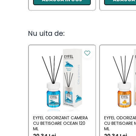
Camera
Lumanari Parfumate
Masina
Nu uita de:
Deodorante & Parfumuri
Deodorante &
Parfumuri
Parfumuri
Roll-on
Spray
Stick
Casete cadou
EYFEL ODORIZANT CAMERA
EYFEL ODORIZ
Casete cadou
CU BETISOARE OCEAN 120
CU BETISOARE 
ML
ML
Pentru COPIL