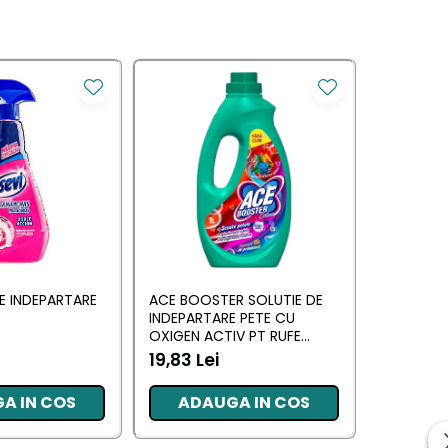
E INDEPARTARE
ACE BOOSTER SOLUTIE DE
VANISH O
INDEPARTARE PETE CU
INDEPART
OXIGEN ACTIV PT RUFE
ALBE 500
COLOR PRIMAVERA 1L
19,83 Lei
20,00 L
A IN COS
ADAUGA IN COS
ADA