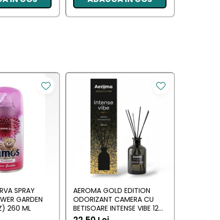
RVA SPRAY
AEROMA GOLD EDITION
EYFEL O
OWER GARDEN
ODORIZANT CAMERA CU
CU BETIS
) 260 ML
BETISOARE INTENSE VIBE 125
(ANTI TA
ML