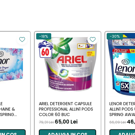
-18%
-30%
LE
ARIEL DETERGENT CAPSULE
LENOR DETE
HAINE &
PROFESSIONAL ALLIN1 PODS
ALLIN1 PODS
SPRING
COLOR 60 BUC
SPRING AWA
 BUC
65,00 Lei
46,
79,31 Lei
66,09 Lei
IN COS
ADAUGA IN COS
ADAUG