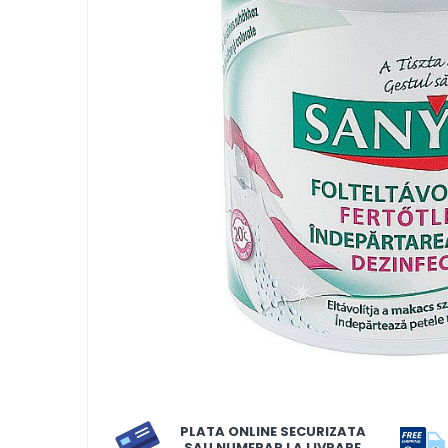
LORIS
LORIS
LORIS Odorizant cu Betisoare
120 ml
Detergent Rufe
Detergent Rufe
Anticalcar
Apret & solutii speciale
Balsam rufe
Detergent lichid
Detergent pudra
Inalbitor
Parfum de rufe
PLATA ONLINE SECURIZATA
Solutie de intretinere textile
SAU NUMERAR LA LIVRARE