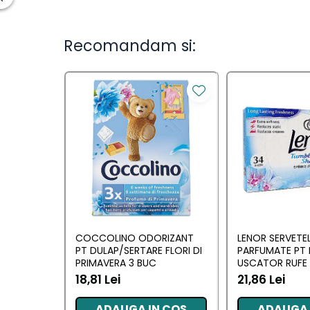
Ingrijirea parului
Balsam de par
Recomandam si:
Fixativ si spuma de par
Masca & Gel de par
Sampon
Vopsea de par
Servetele Umede & Uscate
Ingrijire copii
Ingrijire copii
Cosmetice copii
Odorizante
COCCOLINO ODORIZANT
LENOR SERVETE
Odorizante
PT DULAP/SERTARE FLORI DI
PARFUMATE PT 
PRIMAVERA 3 BUC
USCATOR RUFE 
AWAKENING 34
18,81 Lei
21,86 Lei
Aer Conditionat
Baie
ADAUGA IN COS
ADAUGA 