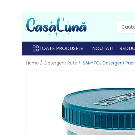
Toate Produsele
Gamma D'ORO
Gamma D'ORO
TOATE PRODUSELE
NOUTATI
REDUC
Gamma D'ORO Odorizant Cu
Home /
Detergent Rufe /
SANYTOL Detergent Pudra
Betisoare 120 ml
EYFEL
EYFEL
EYFEL Odorizant Auto 10 ml
EYFEL Odorizant Camera cu
Betisoare 120 ml
EYFEL Spray Odorizant 400 ml