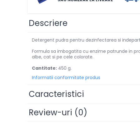
Solutii de scos pete
Tablete & Capsule
Descriere
Produse Dezinfectante-
Antibacteriene
Detergent pudra pentru dezinfectarea si indepartar
Produse de uz casnic
Formula sa imbogatita cu enzime patrunde in profu
Produse de uz casnic
albe, cat si pe cele colorate.
Cantitate:
450 g.
Baie
Informatii conformitate produs
Bucatarie
Combaterea Insectelor
Caracteristici
Daunatoare
Diverse produse de uz casnic
Review-uri
(0)
Geamuri
Mobilier
Pardoseli