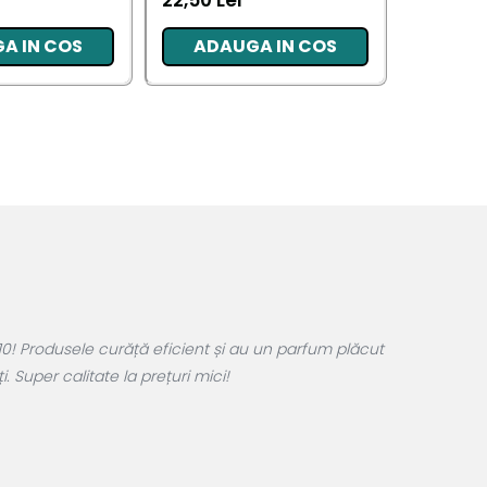
22,50 Lei
20,34 L
A IN COS
ADAUGA IN COS
ADA
0! Produsele curăță eficient și au un parfum plăcut
 Super calitate la prețuri mici!