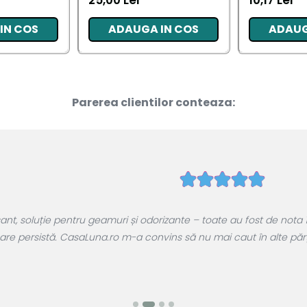
25,00 Lei
10,17 Lei
IN COS
ADAUGA IN COS
ADAUG
Parerea clientilor conteaza:
, soluție pentru geamuri și odorizante – toate au fost de nota 1
are persistă. CasaLuna.ro m-a convins să nu mai caut în alte părți.