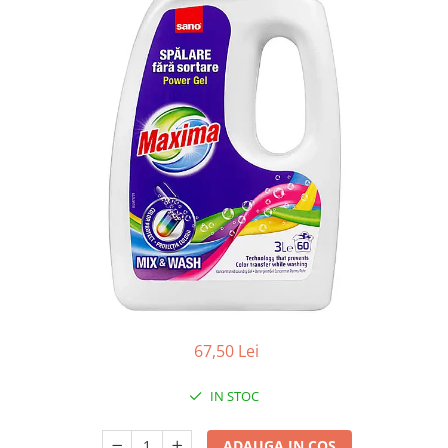
Apret & solutii speciale
Balsam rufe
Detergent lichid
Detergent pudra
Inalbitor
Parfum de rufe
Solutie de intretinere textile
Solutii de scos pete
Tablete & Capsule
Produse Dezinfectante-
Antibacteriene
Produse de uz casnic
67,50 Lei
Baie
Bucatarie
IN STOC
Combaterea Insectelor
Daunatoare
ADAUGA IN COS