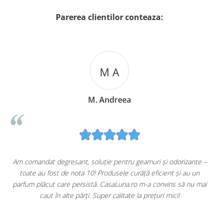
Parerea clientilor conteaza:
M A
M. Andreea
u
Am comandat degresant, soluție pentru geamuri și odorizante –
toate au fost de nota 10! Produsele curăță eficient și au un
ă
parfum plăcut care persistă. CasaLuna.ro m-a convins să nu mai
caut în alte părți. Super calitate la prețuri mici!