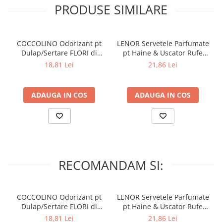
Lumanari Parfumate
PRODUSE SIMILARE
Masina
Deodorante & Parfumuri
COCCOLINO Odorizant pt
LENOR Servetele Parfumate
Parfumuri
Dulap/Sertare FLORI di
pt Haine & Uscator Rufe
Roll-on
PRIMAVERA 3 buc
SPRING AWAKENING 34 buc
18,81 Lei
21,86 Lei
Spray
Stick
ADAUGA IN COS
ADAUGA IN COS
Casete cadou
Pentru COPIL
Pentru EA
Pentru EL
RECOMANDAM SI:
Cosmetice Auto
Pet Shop
Covoare & Tapiterii
COCCOLINO Odorizant pt
LENOR Servetele Parfumate
Dulap/Sertare FLORI di
pt Haine & Uscator Rufe
PRIMAVERA 3 buc
SPRING AWAKENING 34 buc
18,81 Lei
21,86 Lei