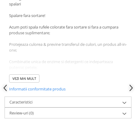
Produse pentru ras
spalari
Sapunuri
Spalare fara sortare!
Spuma de baie
Ingrijirea parului
Acum poti spala rufele colorate fara sortare si fara a cumpara
produse suplimentare;
Balsam de par
Fixativ si spuma de par
Protejeaza culorea & previne transferul de culori, un produs all-in-
Masca & Gel de par
one;
Sampon
Combinatie unica de enzime si detergenti ce indeparteaza
Vopsea de par
puternic petele;
Servetele Umede & Uscate
Eficient la toate temperaturile de spalare;
VEZI MAI MULT
Ingrijire copii
Informatii conformitate produs
Cosmetice copii
Are un parfum placut de lunga durata.
Odorizante
Caracteristici
Aer Conditionat
Review-uri
(0)
Baie
Camera