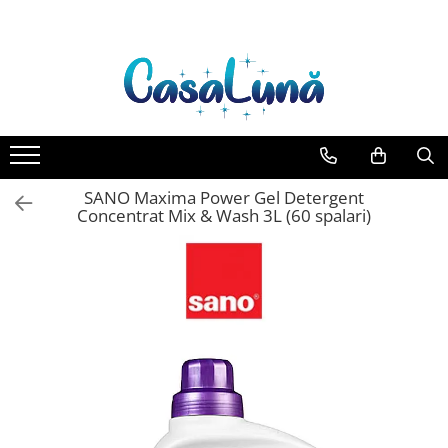
Toate Produsele
Gamma D'ORO
Gamma D'ORO Odorizant Cu
Betisoare 120 ml
EYFEL
SANO Maxima Power Gel Detergent
EYFEL Odorizant Auto 10 ml
Concentrat Mix & Wash 3L (60 spalari)
EYFEL Odorizant Camera cu
Betisoare 120 ml
EYFEL Spray Odorizant 400 ml
LORIS
LORIS Odorizant cu Betisoare 120
ml
Detergent Rufe
Anticalcar