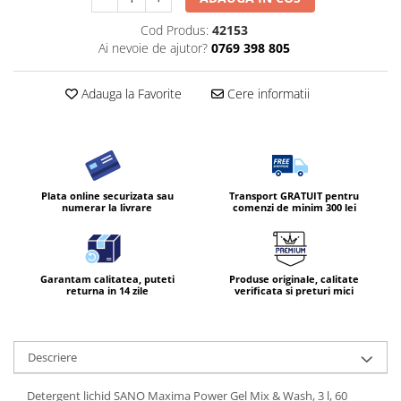
Diverse produse de uz casnic
Cod Produs:
42153
Ai nevoie de ajutor?
0769 398 805
Geamuri
Mobilier
Adauga la Favorite
Cere informatii
Pardoseli
Saci Menajeri
Servetele Umede Multisuprfete
Ingrijire Personala
Plata online securizata sau
Transport GRATUIT pentru
numerar la livrare
comenzi de minim 300 lei
Ingrijirea corpului
Bureti/Perie
Crema
Garantam calitatea, puteti
Produse originale, calitate
Deo Incaltaminte
returna in 14 zile
verificata si preturi mici
Gel de dus
Igiena orala
Ingrijire intima
Descriere
Lotiune de corp
Detergent lichid SANO Maxima Power Gel Mix & Wash, 3 l, 60