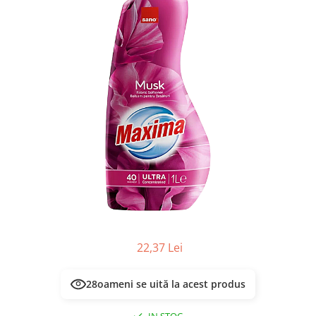
Masca & Gel de par
Sampon
Vopsea de par
Servetele Umede & Uscate
22,37 Lei
28
oameni se uită la acest produs