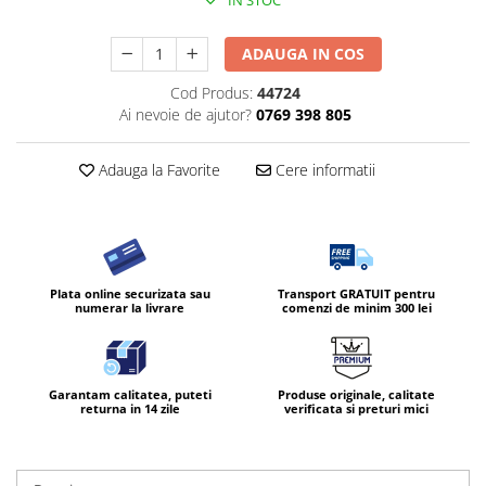
IN STOC
ADAUGA IN COS
Cod Produs:
44724
Ai nevoie de ajutor?
0769 398 805
Adauga la Favorite
Cere informatii
Plata online securizata sau
Transport GRATUIT pentru
numerar la livrare
comenzi de minim 300 lei
Garantam calitatea, puteti
Produse originale, calitate
returna in 14 zile
verificata si preturi mici