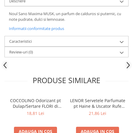
Descriere
Noul Sano Maxima MUSK, un parfum de calduros si puternic, cu
note pudrate, dulci si lemnoase.
Informatii conformitate produs
Caracteristici
Review-uri
(0)
PRODUSE SIMILARE
COCCOLINO Odorizant pt
LENOR Servetele Parfumate
Dulap/Sertare FLORI di
pt Haine & Uscator Rufe
PRIMAVERA 3 buc
SPRING AWAKENING 34 buc
18,81 Lei
21,86 Lei
ADAUGA IN COS
ADAUGA IN COS