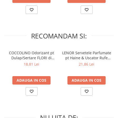
RECOMANDAM SI:
COCCOLINO Odorizant pt
LENOR Servetele Parfumate
Dulap/Sertare FLORI di
pt Haine & Uscator Rufe
PRIMAVERA 3 buc
SPRING AWAKENING 34 buc
18,81 Lei
21,86 Lei
ADAUGA IN COS
ADAUGA IN COS
NU UITA DE: