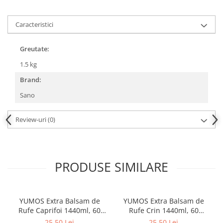
Caracteristici
Greutate:
1.5 kg
Brand:
Sano
Review-uri
(0)
PRODUSE SIMILARE
YUMOS Extra Balsam de
YUMOS Extra Balsam de
Rufe Caprifoi 1440ml, 60
Rufe Crin 1440ml, 60
spalari
spalari
25,50 Lei
25,50 Lei