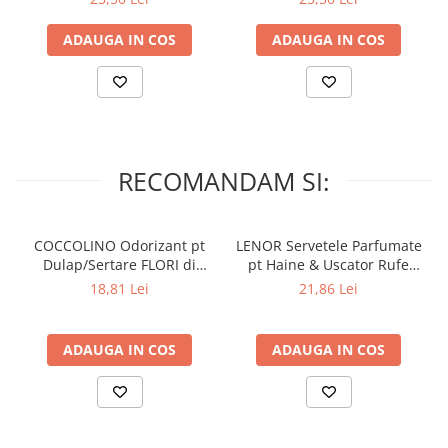
ADAUGA IN COS
ADAUGA IN COS
RECOMANDAM SI:
COCCOLINO Odorizant pt
LENOR Servetele Parfumate
Dulap/Sertare FLORI di
pt Haine & Uscator Rufe
PRIMAVERA 3 buc
SPRING AWAKENING 34 buc
18,81 Lei
21,86 Lei
ADAUGA IN COS
ADAUGA IN COS