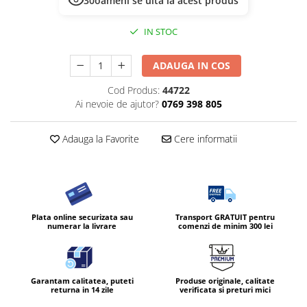
30
oameni se uită la acest produs
IN STOC
ADAUGA IN COS
Cod Produs:
44722
Ai nevoie de ajutor?
0769 398 805
Adauga la Favorite
Cere informatii
Plata online securizata sau
Transport GRATUIT pentru
numerar la livrare
comenzi de minim 300 lei
Garantam calitatea, puteti
Produse originale, calitate
returna in 14 zile
verificata si preturi mici