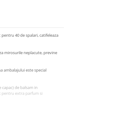
pentru 40 de spalari, catifeleaza
za mirosurile neplacute, previne
ma ambalajului este special
de capac) de balsam in
; pentru extra parfum si