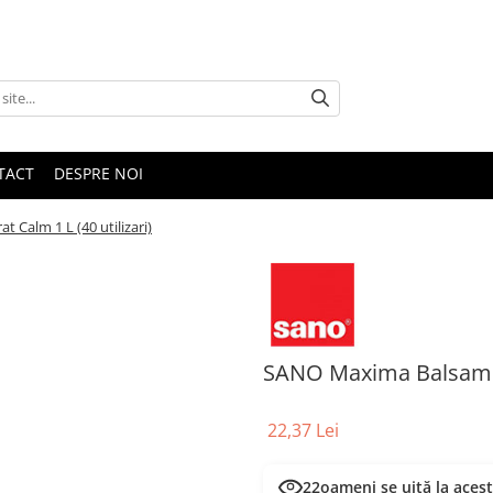
TACT
DESPRE NOI
Calm 1 L (40 utilizari)
SANO Maxima Balsam Co
22,37 Lei
22
oameni se uită la aces