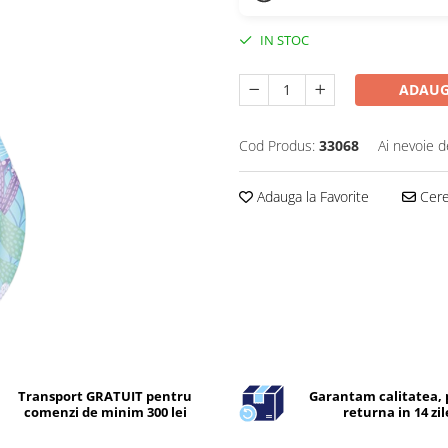
IN STOC
ADAUG
Cod Produs:
33068
Ai nevoie d
Adauga la Favorite
Cere 
Transport GRATUIT pentru
Garantam calitatea, 
comenzi de minim 300 lei
returna in 14 zil