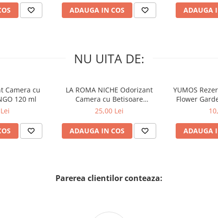
COS
ADAUGA IN COS
ADAUGA I
NU UITA DE:
nt Camera cu
LA ROMA NICHE Odorizant
YUMOS Rezer
NGO 120 ml
Camera cu Betisoare
Flower Gard
MADEMOSELLE 120 ml
2
Lei
25,00 Lei
10
COS
ADAUGA IN COS
ADAUGA I
Parerea clientilor conteaza: