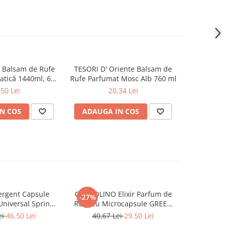
 Balsam de Rufe
TESORI D' Oriente Balsam de
TESORI D'
atică 1440ml, 60
Rufe Parfumat Mosc Alb 760 ml
Rufe Par
palari
,50 Lei
20,34 Lei
N COS
ADAUGA IN COS
ADAUG
rgent Capsule
COCCOLINO Elixir Parfum de
DASH De
-27%
Universal Spring
Rufe cu Microcapsule GREEN
Univers
ing 38 buc
SPA 342 ml
Muschi
ei
46,50 Lei
40,67 Lei
29,50 Lei