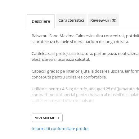
Baie
Bucatarie
Caracteristici
Review-uri
(0)
Descriere
Combaterea Insectelor
Daunatoare
Balsamul Sano Maxima Calm este ultra concentrat, potrivit 
Diverse produse de uz casnic
si protejeaza hainele si ofera parfum de lunga durata.
Geamuri
Catifeleaza si protejeaza tesatura, parfumeaza, neutralizea
electrizarea si usureaza calcatul.
Mobilier
Pardoseli
Capacul gradat pe interior ajuta la dozarea usoara, iar for
conceputa pentru utilizarea confortabila.
Saci Menajeri
Servetele Umede Multisuprfete
Utilizare: pentru 4-5 kg de rufe, adaugati 25 ml (jumatate 
compartimentul special pentru balsam al masinii de spalat
Ingrijire Personala
catifelare, cresteti doza de balsam.
Ingrijire Personala
Sortiment CALM - cu parfum de bujor si bergamota.
Ingrijirea corpului
VEZI MAI MULT
Bureti/Perie
Informatii conformitate produs
Crema
Deo Incaltaminte