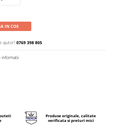
A IN COS
e ajutor?
0769 398 805
informatii
puteti
Produse originale, calitate
e
verificata si preturi mici