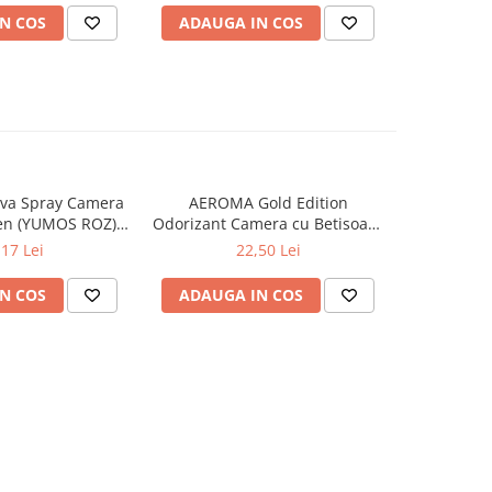
N COS
ADAUGA IN COS
ADAUG
va Spray Camera
AEROMA Gold Edition
EYFEL Od
en (YUMOS ROZ)
Odorizant Camera cu Betisoare
Betisoare
60 ml
Intense Vibe 125 ml
Ta
,17 Lei
22,50 Lei
N COS
ADAUGA IN COS
ADAUG