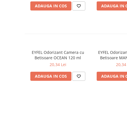
ADAUGA IN COS
ADAUGA IN 
Odorizante
Odorizante
Aer Conditionat
Baie
Camera
Lumanari Parfumate
EYFEL Odorizant Camera cu
EYFEL Odoriza
Masina
Betisoare OCEAN 120 ml
Betisoare MA
20,34 Lei
20,34 
Deodorante & Parfumuri
Deodorante & Parfumuri
ADAUGA IN COS
ADAUGA IN 
Parfumuri
Roll-on
Spray
Stick
Casete cadou
Casete cadou