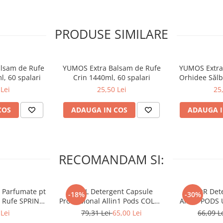
PRODUSE SIMILARE
lsam de Rufe
YUMOS Extra Balsam de Rufe
YUMOS Extra
, 60 spalari
Crin 1440ml, 60 spalari
Orhidee Sălb
s
Lei
25,50 Lei
25
COS
ADAUGA IN COS
ADAUGA I
RECOMANDAM SI:
 Parfumate pt
ARIEL Detergent Capsule
LENOR Dete
-18%
-30%
r Rufe SPRING
Professional Allin1 Pods COLOR
Allin1 PODS 
 34 buc
60 buc
Awaken
Lei
79,31 Lei
65,00 Lei
66,09 L