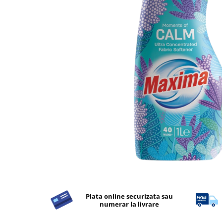
Detergent Rufe
Detergent Rufe
Anticalcar
Apret & solutii speciale
Balsam rufe
Detergent lichid
Detergent pudra
Inalbitor
Parfum de rufe
Solutie de intretinere textile
Solutii de scos pete
Tablete & Capsule
Produse Dezinfectante-
Antibacteriene
Plata online securizata sau
numerar la livrare
Produse de uz casnic
Produse de uz casnic