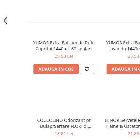
Gel de dus
Igiena orala
Ingrijire intima
Lotiune de corp
Produse pentru ras
YUMOS Extra Balsam de Rufe
YUMOS Extra Ba
Sapunuri
Caprifoi 1440ml, 60 spalari
Lavanda 1440ml
25,50 Lei
25,50 
Spuma de baie
Ingrijirea parului
ADAUGA IN COS
ADAUGA IN 
Balsam de par
Fixativ si spuma de par
Masca & Gel de par
Sampon
Vopsea de par
Servetele Umede & Uscate
COCCOLINO Odorizant pt
LENOR Servetele
Ingrijire copii
Dulap/Sertare FLORI di
Haine & Uscato
Ingrijire copii
PRIMAVERA 3 buc
AWAKENING
18,81 Lei
21,86 
Cosmetice copii