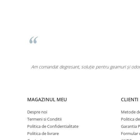
Pentru COPIL
Pentru EA
Pentru EL
Cosmetice Auto
Pet Shop
Covoare & Tapiterii
area a fost
Am comandat degresant, soluție pentru geamuri și odoriz
MAGAZINUL MEU
CLIENTI
Despre noi
Metode de
Termeni si Conditii
Politica d
Politica de Confidentialitate
Garantia 
Politica de livrare
Formular 