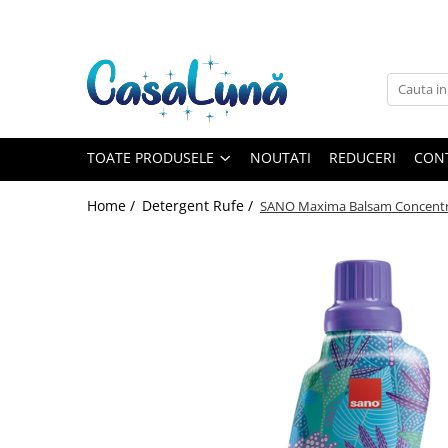
Toate Produsele
Gamma D'ORO
Gamma D'ORO
Gamma D'ORO Odorizant Cu
TOATE PRODUSELE
NOUTATI
REDUCERI
CON
Betisoare 120 ml
EYFEL
Home /
Detergent Rufe /
SANO Maxima Balsam Concentrat 
EYFEL
EYFEL Odorizant Auto 10 ml
EYFEL Odorizant Camera cu
Betisoare 120 ml
EYFEL Spray Odorizant 400 ml
LORIS
LORIS
LORIS Odorizant cu Betisoare 120
ml