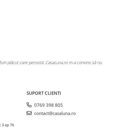
rfum plăcut care persistă. CasaLuna.ro m-a convins să nu
Cumpăr fre
SUPORT CLIENTI
0769 398 805
contact@casaluna.ro
t 3 ap 76