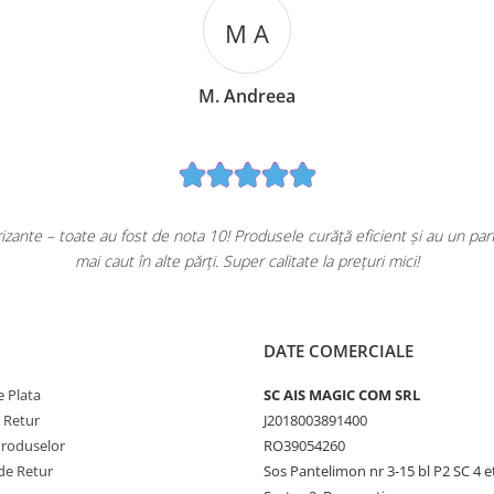
M A
M. Andreea
ante – toate au fost de nota 10! Produsele curăță eficient și au un pa
mai caut în alte părți. Super calitate la prețuri mici!
DATE COMERCIALE
 Plata
SC AIS MAGIC COM SRL
e Retur
J2018003891400
Produselor
RO39054260
de Retur
Sos Pantelimon nr 3-15 bl P2 SC 4 e