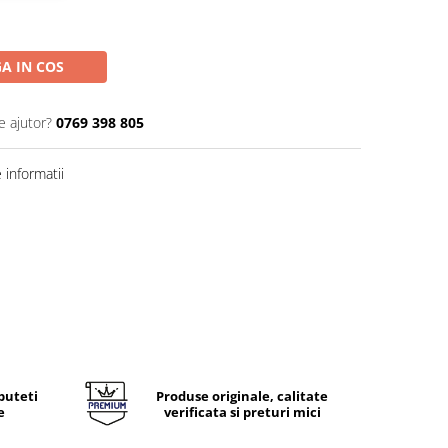
A IN COS
e ajutor?
0769 398 805
informatii
puteti
Produse originale, calitate
e
verificata si preturi mici