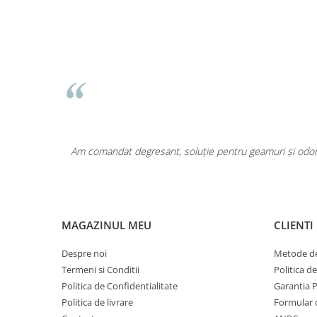
Pentru COPIL
Pentru EA
Pentru EL
Cosmetice Auto
Pet Shop
Covoare & Tapiterii
area a fost
Am comandat degresant, soluție pentru geamuri și odoriz
MAGAZINUL MEU
CLIENTI
Despre noi
Metode de
Termeni si Conditii
Politica d
Politica de Confidentialitate
Garantia 
Politica de livrare
Formular 