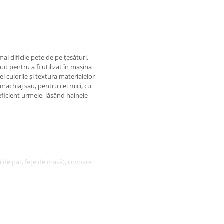
i dificile pete de pe țesături,
ut pentru a fi utilizat în mașina
l culorile și textura materialelor
 machiaj sau, pentru cei mici, cu
eficient urmele, lăsând hainele
i de pat, fețe de masă), covoare
, lăsaţi să acţioneze 10-20
etele vor dispărea numai după