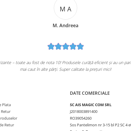
M A
M. Andreea
ante – toate au fost de nota 10! Produsele curăță eficient și au un pa
mai caut în alte părți. Super calitate la prețuri mici!
DATE COMERCIALE
 Plata
SC AIS MAGIC COM SRL
e Retur
J2018003891400
Produselor
RO39054260
de Retur
Sos Pantelimon nr 3-15 bl P2 SC 4 e