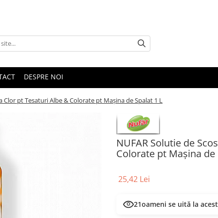
TACT
DESPRE NOI
 Clor pt Tesaturi Albe & Colorate pt Mașina de Spalat 1 L
NUFAR Solutie de Scos 
Colorate pt Mașina de 
25,42 Lei
21
oameni se uită la aces