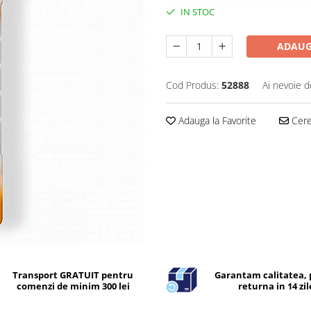
IN STOC
ADAUG
Cod Produs:
52888
Ai nevoie d
Adauga la Favorite
Cere 
Transport GRATUIT pentru
Garantam calitatea, 
comenzi de minim 300 lei
returna in 14 zil