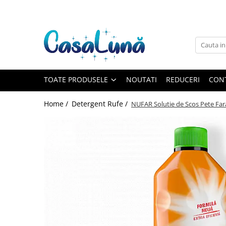
Toate Produsele
Gamma D'ORO
Gamma D'ORO
Gamma D'ORO Odorizant Cu
TOATE PRODUSELE
NOUTATI
REDUCERI
CON
Betisoare 120 ml
EYFEL
Home /
Detergent Rufe /
NUFAR Solutie de Scos Pete Fara
EYFEL
EYFEL Odorizant Auto 10 ml
EYFEL Odorizant Camera cu
Betisoare 120 ml
EYFEL Spray Odorizant 400 ml
LORIS
LORIS
LORIS Odorizant cu Betisoare 120
ml