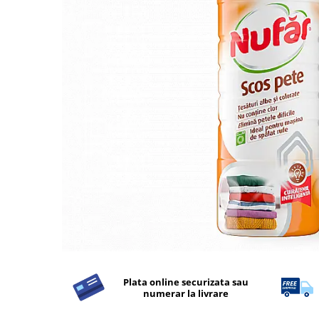
Detergent Rufe
Detergent Rufe
Anticalcar
Apret & solutii speciale
Balsam rufe
Detergent lichid
Detergent pudra
Inalbitor
Parfum de rufe
Solutie de intretinere textile
Solutii de scos pete
Tablete & Capsule
Produse Dezinfectante-
Antibacteriene
Plata online securizata sau
numerar la livrare
Produse de uz casnic
Produse de uz casnic