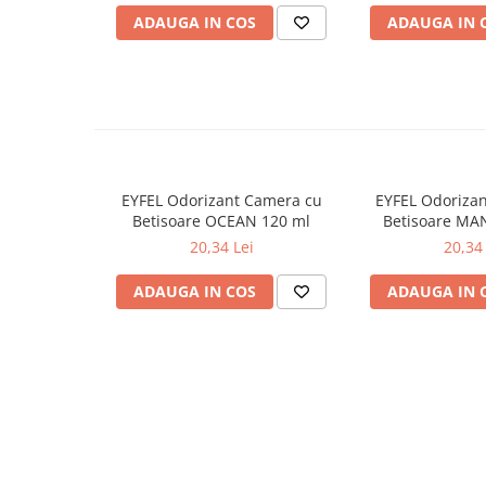
corespunzătoare.În caz de accident sau dacă vă simţiţi rău
ADAUGA IN COS
ADAUGA IN 
Odorizante
(dacă este posibil, i se arată eticheta).
Odorizante
Aer Conditionat
Baie
Camera
Lumanari Parfumate
EYFEL Odorizant Camera cu
EYFEL Odoriza
Masina
Betisoare OCEAN 120 ml
Betisoare MA
20,34 Lei
20,34 
Deodorante & Parfumuri
Deodorante & Parfumuri
ADAUGA IN COS
ADAUGA IN 
Parfumuri
Roll-on
Spray
Stick
Casete cadou
Casete cadou