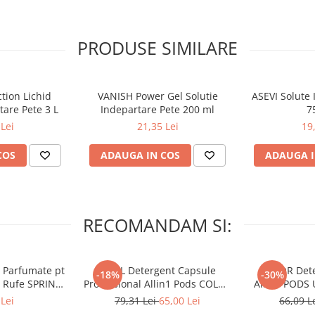
 se poate repeta. Pentru
 impune clătirea după efectuarea
la frecare.
PRODUSE SIMILARE
rialului (spatele manşetelor,
tion Lichid
VANISH Power Gel Solutie
ASEVI Solute 
are de pe eticheta ţesăturii.
tare Pete 3 L
Indepartare Pete 200 ml
7
sturi, fermoare, alte accesorii).
Lei
21,35 Lei
19
COS
ADAUGA IN COS
ADAUGA I
i în compartimentul
nuaţi ciclul normal de spălare.
RECOMANDAM SI:
ntul de rufe obişnuit. Lăsaţi
 Parfumate pt
ARIEL Detergent Capsule
LENOR Dete
-18%
-30%
r Rufe SPRING
Professional Allin1 Pods COLOR
Allin1 PODS 
a sub cheie şi a nu se lăsa la
 34 buc
60 buc
Awaken
 La contactul cu ochii, se spală
Lei
79,31 Lei
65,00 Lei
66,09 L
nuşi de protecţie