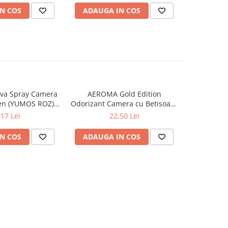
N COS
ADAUGA IN COS
ADAUG
va Spray Camera
AEROMA Gold Edition
EYFEL Od
en (YUMOS ROZ)
Odorizant Camera cu Betisoare
Betisoare
60 ml
Intense Vibe 125 ml
Ta
,17 Lei
22,50 Lei
N COS
ADAUGA IN COS
ADAUG