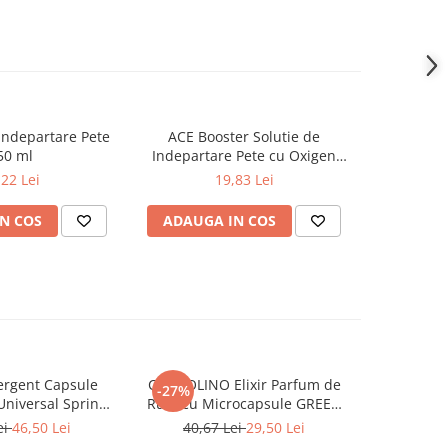
Indepartare Pete
ACE Booster Solutie de
VANISH O
50 ml
Indepartare Pete cu Oxigen
Indepartar
Activ pt Rufe Color Primavera
,22 Lei
19,83 Lei
1L
N COS
ADAUGA IN COS
ADAUG
rgent Capsule
COCCOLINO Elixir Parfum de
DASH De
-27%
Universal Spring
Rufe cu Microcapsule GREEN
Univers
ing 38 buc
SPA 342 ml
Muschi
ei
46,50 Lei
40,67 Lei
29,50 Lei