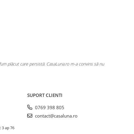
rfum plăcut care persistă. CasaLuna.ro m-a convins să nu
Cumpăr fre
SUPORT CLIENTI
0769 398 805
contact@casaluna.ro
t 3 ap 76