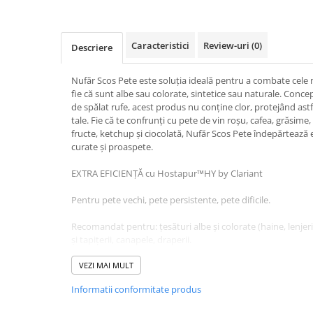
Baie
Bucatarie
Caracteristici
Review-uri
(0)
Descriere
Combaterea Insectelor
Daunatoare
Nufăr Scos Pete este soluția ideală pentru a combate cele ma
Diverse produse de uz casnic
fie că sunt albe sau colorate, sintetice sau naturale. Concep
de spălat rufe, acest produs nu conține clor, protejând astfe
Geamuri
tale. Fie că te confrunți cu pete de vin roșu, cafea, grăsime,
fructe, ketchup și ciocolată, Nufăr Scos Pete îndepărtează 
Mobilier
curate și proaspete.
Pardoseli
EXTRA EFICIENȚĂ cu Hostapur™HY by Clariant
Saci Menajeri
Servetele Umede Multisuprfete
Pentru pete vechi, pete persistente, pete dificile.
Ingrijire Personala
Recomandat pentru: ţesături albe și colorate (haine, lenjeri
Ingrijire Personala
şi tapiţerii, canapele, draperii.
Ingrijirea corpului
Pentru pete dificile:
VEZI MAI MULT
Bureti/Perie
Informatii conformitate produs
Aplicaţi direct pe pată, frecaţi uşor cu o perie sau un burete
Crema
minute, după care spălaţi în mod obişnuit cu detergent. P
Deo Incaltaminte