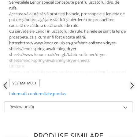
Servetelele Lenor special concepute pentru uscătorul dvs. de
rufe.
Acestea vă ajută să vă protejați hainele, prosoapele și lenjeria de
pat de șifonare, agățare statică și pierderea de prospețime
cauzată de căldura uscătorului de rufe.
Cu servetelele Lenor în uscătorul de rufe, hainele se simt la fel de
proaspete, ca și cum ar fi fost uscate afară.
https:https://www.lenor.co.uk/en-gb/fabric-softener/dryer-
sheets/lenor-spring-awakening-dryer-
sheets//www.lenor.co.uk/en-gb/fabric-softener/dryer-
sheets/lenor-spring-awakening-dryer-sheets
Utilizare:
Pentru a utiliza foile pentru uscător Lenor, pur și simplu aruncați
un servetel in uscătorul de rufe deasupra hainelor. (Pentru
încărcături mari sau pentru un plus de moliciune și parfum,
VEZI MAI MULT
utilizați două servetele).
Informatii conformitate produs
Producător: Procter & Gamble
Review-uri
(0)
PRODUSE SIMILARE