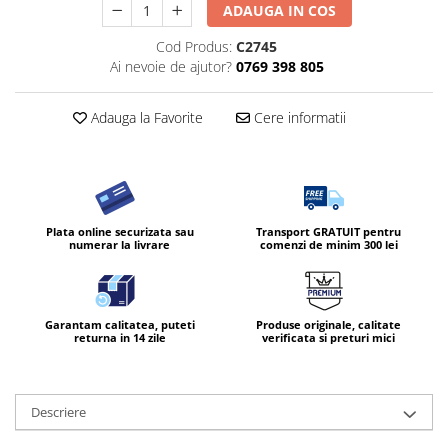
ADAUGA IN COS
Cod Produs:
C2745
Ai nevoie de ajutor?
0769 398 805
Adauga la Favorite
Cere informatii
Plata online securizata sau
Transport GRATUIT pentru
numerar la livrare
comenzi de minim 300 lei
Garantam calitatea, puteti
Produse originale, calitate
returna in 14 zile
verificata si preturi mici
Descriere