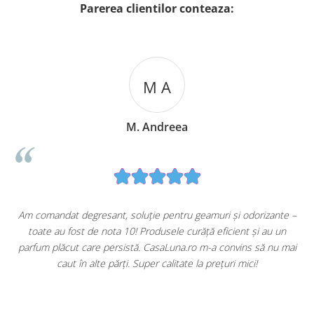
Parerea clientilor conteaza:
M A
M. Andreea
u
Am comandat degresant, soluție pentru geamuri și odorizante –
toate au fost de nota 10! Produsele curăță eficient și au un
ă
parfum plăcut care persistă. CasaLuna.ro m-a convins să nu mai
caut în alte părți. Super calitate la prețuri mici!