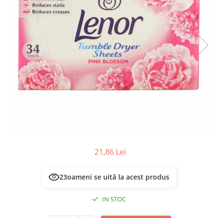
Masca & Gel de par
Sampon
Vopsea de par
Servetele Umede & Uscate
21,86 Lei
23
oameni se uită la acest produs
IN STOC