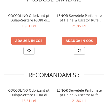
COCCOLINO Odorizant pt
LENOR Servetele Parfumate
Dulap/Sertare FLORI di
pt Haine & Uscator Rufe
PRIMAVERA 3 buc
SPRING AWAKENING 34 buc
18,81 Lei
21,86 Lei
ADAUGA IN COS
ADAUGA IN COS
RECOMANDAM SI:
COCCOLINO Odorizant pt
LENOR Servetele Parfumate
Dulap/Sertare FLORI di
pt Haine & Uscator Rufe
PRIMAVERA 3 buc
SPRING AWAKENING 34 buc
18,81 Lei
21,86 Lei