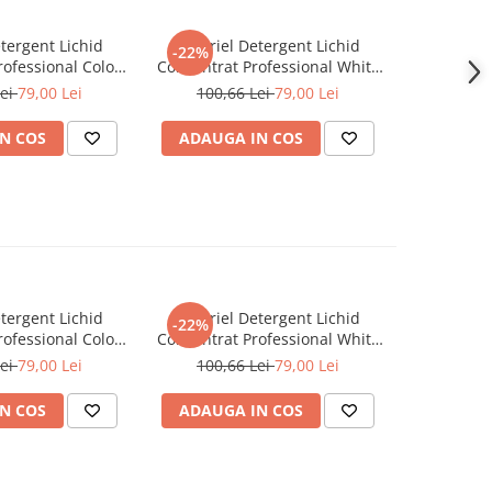
tergent Lichid
A+ Ariel Detergent Lichid
LENOR D
-22%
-30%
ofessional Color
Concentrat Professional White
Allin1 PO
102 Spalari)
4.62 L (102 Spalari)
Awak
Lei
79,00 Lei
100,66 Lei
79,00 Lei
66,0
N COS
ADAUGA IN COS
ADAUG
tergent Lichid
A+ Ariel Detergent Lichid
LENOR D
-22%
-30%
ofessional Color
Concentrat Professional White
Allin1 PO
102 Spalari)
4.62 L (102 Spalari)
Awak
Lei
79,00 Lei
100,66 Lei
79,00 Lei
66,0
N COS
ADAUGA IN COS
ADAUG