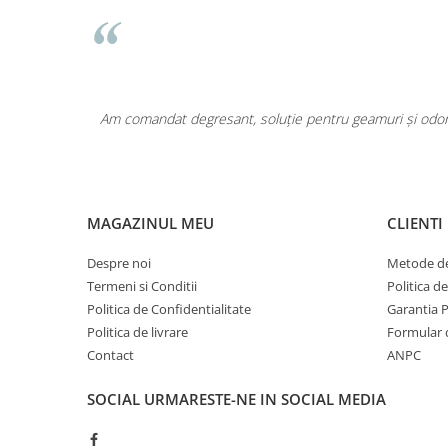
Pentru COPIL
Pentru EA
Pentru EL
Cosmetice Auto
area a fost
Am comandat degresant, soluție pentru geamuri și odoriz
Pet Shop
Covoare & Tapiterii
MAGAZINUL MEU
CLIENTI
Despre noi
Metode de
Termeni si Conditii
Politica d
Politica de Confidentialitate
Garantia 
Politica de livrare
Formular 
Contact
ANPC
SOCIAL
URMARESTE-NE IN SOCIAL MEDIA