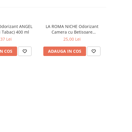
Odorizant ANGEL
LA ROMA NICHE Odorizant
YUMOS Rez
 Tabac) 400 ml
Camera cu Betisoare
Flower G
MADEMOSELLE 120 ml
,37 Lei
25,00 Lei
N COS
ADAUGA IN COS
ADAUG