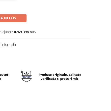
A IN COS
e ajutor?
0769 398 805
informatii
puteti
Produse originale, calitate
e
verificata si preturi mici