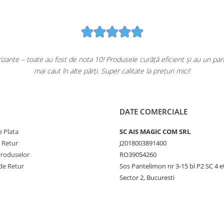
ante – toate au fost de nota 10! Produsele curăță eficient și au un pa
mai caut în alte părți. Super calitate la prețuri mici!
DATE COMERCIALE
 Plata
SC AIS MAGIC COM SRL
e Retur
J2018003891400
Produselor
RO39054260
de Retur
Sos Pantelimon nr 3-15 bl P2 SC 4 e
Sector 2, Bucuresti