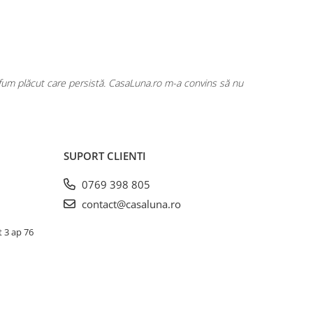
rfum plăcut care persistă. CasaLuna.ro m-a convins să nu
Cumpăr fre
SUPORT CLIENTI
0769 398 805
contact@casaluna.ro
t 3 ap 76