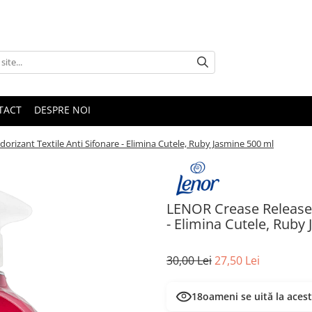
TACT
DESPRE NOI
rizant Textile Anti Sifonare - Elimina Cutele, Ruby Jasmine 500 ml
LENOR Crease Releaser 
- Elimina Cutele, Ruby
30,00 Lei
27,50 Lei
18
oameni se uită la aces