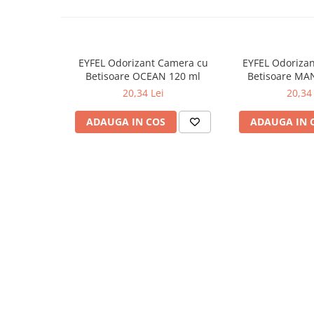
Odorizante
Odorizante
Aer Conditionat
EYFEL Odorizant Camera cu
EYFEL Odoriza
Baie
Betisoare OCEAN 120 ml
Betisoare MA
20,34 Lei
20,34 
Camera
Lumanari Parfumate
ADAUGA IN COS
ADAUGA IN 
Masina
Deodorante & Parfumuri
Deodorante & Parfumuri
Parfumuri
Roll-on
Spray
Stick
Casete cadou
Casete cadou