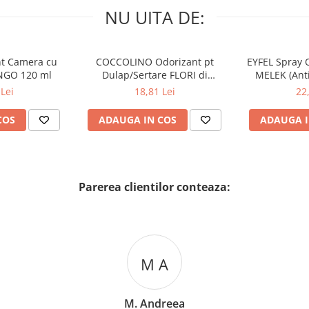
NU UITA DE:
nt Camera cu
COCCOLINO Odorizant pt
EYFEL Spray 
NGO 120 ml
Dulap/Sertare FLORI di
MELEK (Anti
PRIMAVERA 3 buc
Lei
18,81 Lei
22
COS
ADAUGA IN COS
ADAUGA I
Parerea clientilor conteaza:
M A
M. Andreea