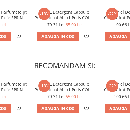
ntr-o călătorie sau într-o vacanță
vă reîmprospăta lenjeria de pat
 Parfumate pt
ARIEL Detergent Capsule
A+ Ariel De
-18%
-22%
r Rufe SPRING
Professional Allin1 Pods COLOR
Concentrat Pr
 34 buc
60 buc
4.62 L (
Lei
79,31 Lei
65,00 Lei
100,66 
irositoare încântătoare și este
smine
COS
ADAUGA IN COS
ADAUGA I
RECOMANDAM SI:
tele fără călcat.
 Parfumate pt
ARIEL Detergent Capsule
A+ Ariel De
 produsul!
-18%
-22%
r Rufe SPRING
Professional Allin1 Pods COLOR
Concentrat Pr
 34 buc
60 buc
4.62 L (
Lei
79,31 Lei
65,00 Lei
100,66 
COS
ADAUGA IN COS
ADAUGA I