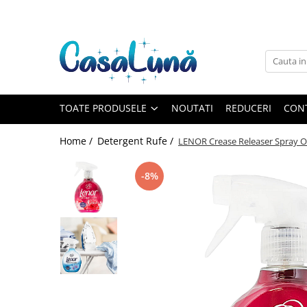
Toate Produsele
Gamma D'ORO
Gamma D'ORO
Gamma D'ORO Odorizant Cu
TOATE PRODUSELE
NOUTATI
REDUCERI
CON
Betisoare 120 ml
EYFEL
Home /
Detergent Rufe /
LENOR Crease Releaser Spray Odo
EYFEL
EYFEL Odorizant Auto 10 ml
-8%
EYFEL Odorizant Camera cu
Betisoare 120 ml
EYFEL Spray Odorizant 400 ml
LORIS
LORIS
LORIS Odorizant cu Betisoare 120
ml