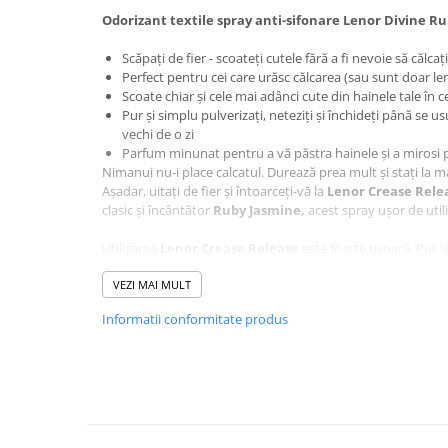
Baie
Odorizant textile spray anti-sifonare Lenor Divine R
Bucatarie
Scăpați de fier - scoateți cutele fără a fi nevoie să călcaț
Perfect pentru cei care urăsc călcarea (sau sunt doar l
Combaterea Insectelor
Scoate chiar și cele mai adânci cute din hainele tale în c
Daunatoare
Pur și simplu pulverizați, neteziți și închideți până se u
Diverse produse de uz casnic
vechi de o zi
Parfum minunat pentru a vă păstra hainele și a mirosi
Geamuri
Nimanui nu-i place calcatul. Durează prea mult și stați la mas
Așadar, uitați de fier și întoarceți-vă la
Lenor Crease Rele
Mobilier
clasic și încântător
Ruby Jasmine,
acest spray ușor de util
Pardoseli
Utilizarea
Lenor Crease Release
este foarte ușoară. Pur ș
Saci Menajeri
încrețite înainte de a trage și netezi orice riduri și cute .Int
Servetele Umede Multisuprfete
suprafata plata, intinsa, pantalonii și cămășile vor fi perfec
VEZI MAI MULT
Ingrijire Personala
Informatii conformitate produs
Acest spray este perfect pentru utilizare pe toate tipurile 
Ingrijire Personala
tricouri, articole de îmbrăcăminte din lenjerie și cearșafuri!
să nu faci patul înainte de a stropi cu eliminare a cutelor pe
Ingrijirea corpului
pentru a-ți netezi cearșafurile pregătite pentru o noapte 
Bureti/Perie
Spray-ul de eliminare a cutelor Lenor
este perfect pentr
Crema
hainele și a mirosi proaspete. Aveți nevoie de o ținută în ca
Deo Incaltaminte