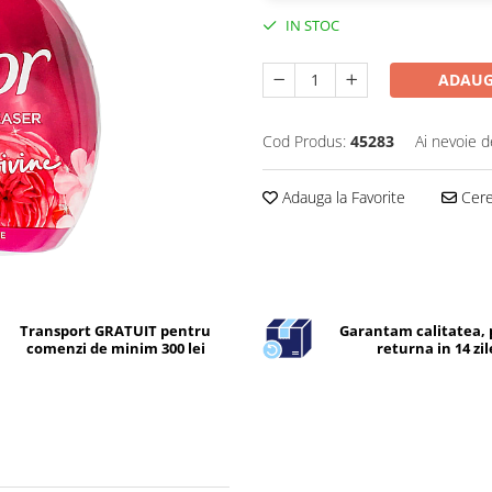
IN STOC
ADAUG
Cod Produs:
45283
Ai nevoie d
Adauga la Favorite
Cere 
Transport GRATUIT pentru
Garantam calitatea, 
comenzi de minim 300 lei
returna in 14 zil