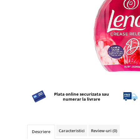
Detergent Rufe
Detergent Rufe
Anticalcar
Apret & solutii speciale
Balsam rufe
Detergent lichid
Detergent pudra
Inalbitor
Parfum de rufe
Solutie de intretinere textile
Plata online securizata sau
Solutii de scos pete
numerar la livrare
Tablete & Capsule
Produse Dezinfectante-
Antibacteriene
Produse de uz casnic
Caracteristici
Review-uri
(0)
Descriere
Produse de uz casnic