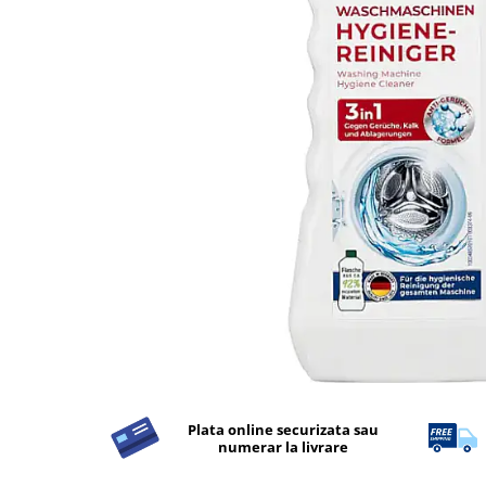
Apret & solutii speciale
Balsam rufe
Detergent lichid
Detergent pudra
Inalbitor
Parfum de rufe
Solutie de intretinere textile
Solutii de scos pete
Tablete & Capsule
Produse Dezinfectante-
Antibacteriene
Produse de uz casnic
Baie
Bucatarie
Plata online securizata sau
numerar la livrare
Combaterea Insectelor
Daunatoare