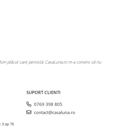
rfum plăcut care persistă. CasaLuna.ro m-a convins să nu
Cumpăr fre
SUPORT CLIENTI
0769 398 805
contact@casaluna.ro
t 3 ap 76