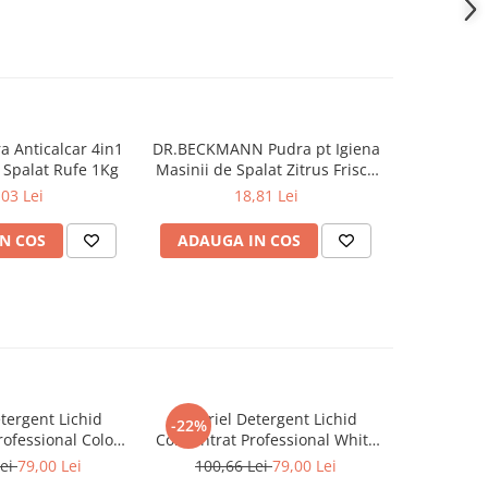
 Anticalcar 4in1
DR.BECKMANN Pudra pt Igiena
CHANTE CL
 Spalat Rufe 1Kg
Masinii de Spalat Zitrus Frisch
Anti
250 g
,03 Lei
18,81 Lei
N COS
ADAUGA IN COS
ADAUG
tergent Lichid
A+ Ariel Detergent Lichid
LENOR D
-22%
-30%
ofessional Color
Concentrat Professional White
Allin1 PO
102 Spalari)
4.62 L (102 Spalari)
Awak
Lei
79,00 Lei
100,66 Lei
79,00 Lei
66,0