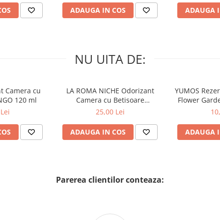
COS
ADAUGA IN COS
ADAUGA I
NU UITA DE:
nt Camera cu
LA ROMA NICHE Odorizant
YUMOS Rezer
NGO 120 ml
Camera cu Betisoare
Flower Gard
MADEMOSELLE 120 ml
2
Lei
25,00 Lei
10
COS
ADAUGA IN COS
ADAUGA I
Parerea clientilor conteaza: