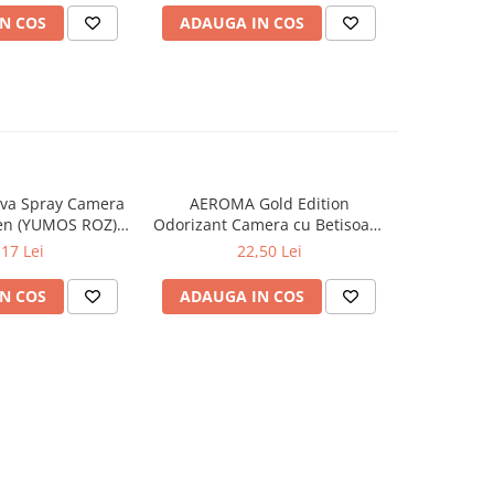
N COS
ADAUGA IN COS
ADAUG
va Spray Camera
AEROMA Gold Edition
EYFEL Od
en (YUMOS ROZ)
Odorizant Camera cu Betisoare
Betisoare
60 ml
Intense Vibe 125 ml
Ta
,17 Lei
22,50 Lei
N COS
ADAUGA IN COS
ADAUG