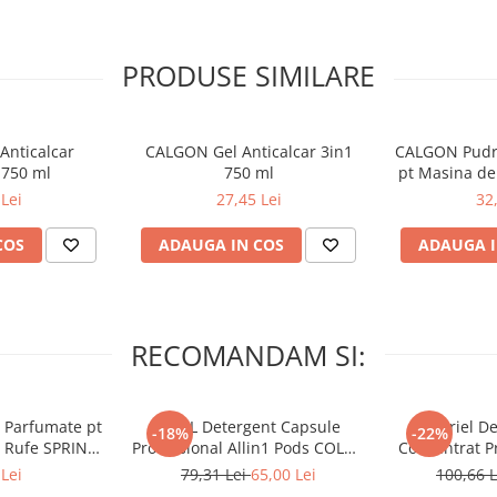
PRODUSE SIMILARE
Anticalcar
CALGON Gel Anticalcar 3in1
CALGON Pudra
 750 ml
750 ml
pt Masina de
Lei
27,45 Lei
32
COS
ADAUGA IN COS
ADAUGA I
RECOMANDAM SI:
 Parfumate pt
ARIEL Detergent Capsule
A+ Ariel De
-18%
-22%
r Rufe SPRING
Professional Allin1 Pods COLOR
Concentrat Pr
 34 buc
60 buc
4.62 L (
Lei
79,31 Lei
65,00 Lei
100,66 