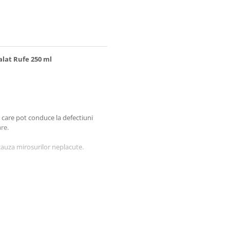
lat Rufe 250 ml
 care pot conduce la defectiuni
re.
cauza mirosurilor neplacute.
c.