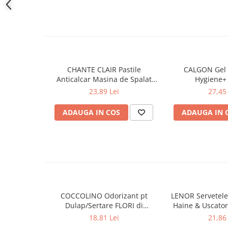
Produse pentru ras
Sapunuri
Cantitate continut: 250 ml
Spuma de baie
Ingrijirea parului
Balsam de par
CHANTE CLAIR Pastile
CALGON Gel 
Fixativ si spuma de par
Anticalcar Masina de Spalat
Hygiene+
Masca & Gel de par
NoCal 3in1, 16 tablete+4
23,89 Lei
27,45 
Sampon
GRATIS
Vopsea de par
ADAUGA IN COS
ADAUGA IN 
Servetele Umede & Uscate
Ingrijire copii
Cosmetice copii
Odorizante
Aer Conditionat
COCCOLINO Odorizant pt
LENOR Servetele
Baie
Dulap/Sertare FLORI di
Haine & Uscato
Camera
PRIMAVERA 3 buc
AWAKENING
18,81 Lei
21,86 