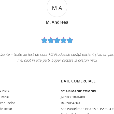
M A
M. Andreea
ante – toate au fost de nota 10! Produsele curăță eficient și au un pa
mai caut în alte părți. Super calitate la prețuri mici!
DATE COMERCIALE
 Plata
SC AIS MAGIC COM SRL
e Retur
J2018003891400
Produselor
RO39054260
de Retur
Sos Pantelimon nr 3-15 bl P2 SC 4 e