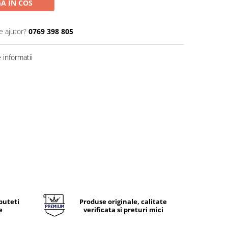
A IN COS
e ajutor?
0769 398 805
informatii
puteti
Produse originale, calitate
e
verificata si preturi mici