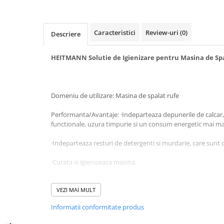
Diverse produse de uz casnic
Geamuri
Caracteristici
Review-uri
(0)
Descriere
Mobilier
HEITMANN Solutie de Igienizare pentru Masina de Spa
Pardoseli
Saci Menajeri
Servetele Umede Multisuprfete
Domeniu de utilizare: Masina de spalat rufe
Ingrijire Personala
Performanta/Avantaje: ·Indeparteaza depunerile de calcar,
Ingrijirea corpului
functionale, uzura timpurie si un consum energetic mai ma
Bureti/Perie
·Indeparteaza resturi de detergenti si murdarie, care sunt 
Crema
Deo Incaltaminte
·Curata si igienizeaza masina.
Gel de dus
·Indeparteaza depunerile de calcar cu ajutorul acidului citri
Igiena orala
VEZI MAI MULT
Ingrijire intima
·Datorita tensidelor se indeparteaza murdaria rezistenta.
Informatii conformitate produs
Lotiune de corp
·Se indeparteaza mirosurile.