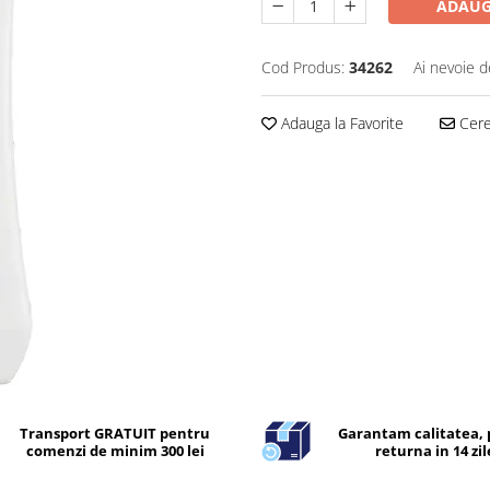
ADAUG
Cod Produs:
34262
Ai nevoie d
Adauga la Favorite
Cere 
Transport GRATUIT pentru
Garantam calitatea, 
comenzi de minim 300 lei
returna in 14 zil