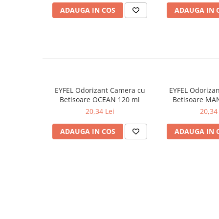
Lumanari Parfumate
ADAUGA IN COS
ADAUGA IN 
Masina
Deodorante & Parfumuri
Parfumuri
Roll-on
Spray
Stick
EYFEL Odorizant Camera cu
EYFEL Odoriza
Betisoare OCEAN 120 ml
Betisoare MA
Casete cadou
20,34 Lei
20,34 
Pentru COPIL
ADAUGA IN COS
ADAUGA IN 
Pentru EA
Pentru EL
Cosmetice Auto
Pet Shop
Covoare & Tapiterii