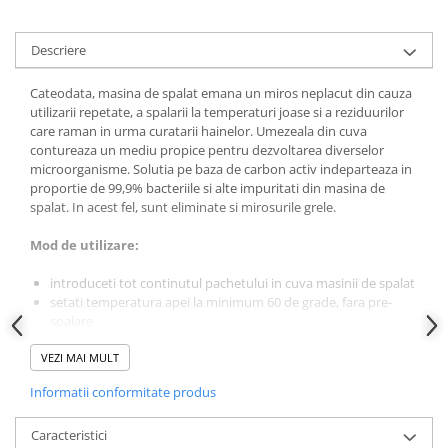
Produse pentru ras
Sapunuri
Descriere
Spuma de baie
Ingrijirea parului
Cateodata, masina de spalat emana un miros neplacut din cauza
Balsam de par
utilizarii repetate, a spalarii la temperaturi joase si a reziduurilor
care raman in urma curatarii hainelor. Umezeala din cuva
Fixativ si spuma de par
contureaza un mediu propice pentru dezvoltarea diverselor
Masca & Gel de par
microorganisme. Solutia pe baza de carbon activ indeparteaza in
proportie de 99,9% bacteriile si alte impuritati din masina de
Sampon
spalat. In acest fel, sunt eliminate si mirosurile grele.
Vopsea de par
Servetele Umede & Uscate
Mod de utilizare:
Ingrijire copii
introduceti tot continutul pachetului in cuva masinii de spalat
Cosmetice copii
setati temperatura apei la minimum 60 de grade, fara pre-
spalare
Odorizante
nu adaugati detergent
Aer Conditionat
VEZI MAI MULT
masina poate fi utilizata imediat dupa curatare
Dr. Beckmann este o companie cu peste 80 de ani de experienta
Baie
Informatii conformitate produs
in domeniul produselor de curatat.
Camera
Caracteristici
Caracteristici