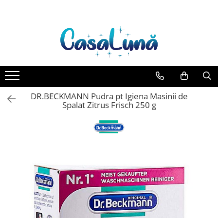
Toate Produsele
Gamma D'ORO
Gamma D'ORO Odorizant Cu
Betisoare 120 ml
EYFEL
DR.BECKMANN Pudra pt Igiena Masinii de
EYFEL Odorizant Auto 10 ml
Spalat Zitrus Frisch 250 g
EYFEL Odorizant Camera cu
Betisoare 120 ml
EYFEL Spray Odorizant 400 ml
LORIS
LORIS Odorizant cu Betisoare 120
ml
Detergent Rufe
Anticalcar