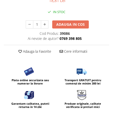
18,81 Lei
Diverse produse de uz casnic
IN STOC
Geamuri
Mobilier
ADAUGA IN COS
Pardoseli
Cod Produs:
39086
Saci Menajeri
Ai nevoie de ajutor?
0769 398 805
Servetele Umede Multisuprfete
Adauga la Favorite
Cere informatii
Ingrijire Personala
Ingrijirea corpului
Bureti/Perie
Crema
Plata online securizata sau
Transport GRATUIT pentru
Deo Incaltaminte
numerar la livrare
comenzi de minim 300 lei
Gel de dus
Igiena orala
Ingrijire intima
Garantam calitatea, puteti
Produse originale, calitate
Lotiune de corp
returna in 14 zile
verificata si preturi mici