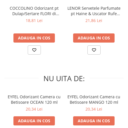
COCCOLINO Odorizant pt
LENOR Servetele Parfumate
Dulap/Sertare FLORI di
pt Haine & Uscator Rufe
PRIMAVERA 3 buc
SPRING AWAKENING 34 buc
18,81 Lei
21,86 Lei
ADAUGA IN COS
ADAUGA IN COS
NU UITA DE:
EYFEL Odorizant Camera cu
EYFEL Odorizant Camera cu
Betisoare OCEAN 120 ml
Betisoare MANGO 120 ml
20,34 Lei
20,34 Lei
ADAUGA IN COS
ADAUGA IN COS