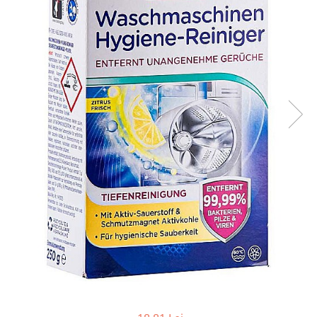
Apret & solutii speciale
Balsam rufe
Detergent lichid
Detergent pudra
Inalbitor
Parfum de rufe
Solutie de intretinere textile
Solutii de scos pete
Tablete & Capsule
Produse Dezinfectante-
Antibacteriene
Produse de uz casnic
Baie
Bucatarie
Combaterea Insectelor
Daunatoare