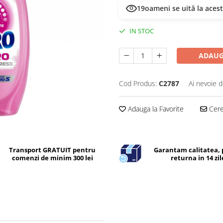
18
oameni se uită la aces
IN STOC
ADAUG
Cod Produs:
C2787
Ai nevoie d
Adauga la Favorite
Cere 
Transport GRATUIT pentru
Garantam calitatea, 
comenzi de minim 300 lei
returna in 14 zil