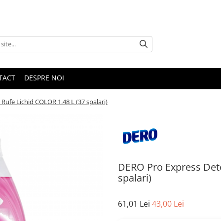
TACT
DESPRE NOI
ufe Lichid COLOR 1.48 L (37 spalari)
DERO Pro Express Dete
spalari)
61,01 Lei
43,00 Lei