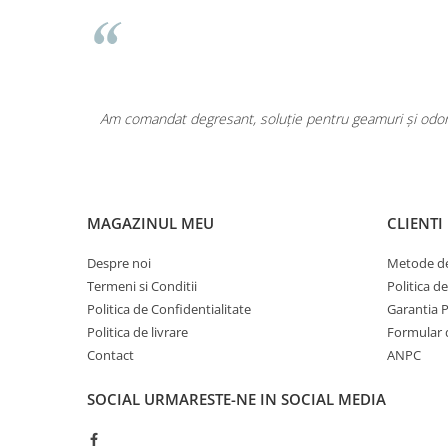
Pentru COPIL
Pentru EA
Pentru EL
Cosmetice Auto
area a fost
Am comandat degresant, soluție pentru geamuri și odoriz
Pet Shop
Covoare & Tapiterii
MAGAZINUL MEU
CLIENTI
Despre noi
Metode de
Termeni si Conditii
Politica d
Politica de Confidentialitate
Garantia 
Politica de livrare
Formular 
Contact
ANPC
SOCIAL
URMARESTE-NE IN SOCIAL MEDIA