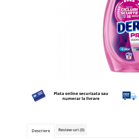
Detergent Rufe
Detergent Rufe
Anticalcar
Apret & solutii speciale
Balsam rufe
Detergent lichid
Detergent pudra
Inalbitor
Parfum de rufe
Solutie de intretinere textile
Plata online securizata sau
Solutii de scos pete
numerar la livrare
Tablete & Capsule
Produse Dezinfectante-
Antibacteriene
Produse de uz casnic
Review-uri
(0)
Descriere
Produse de uz casnic