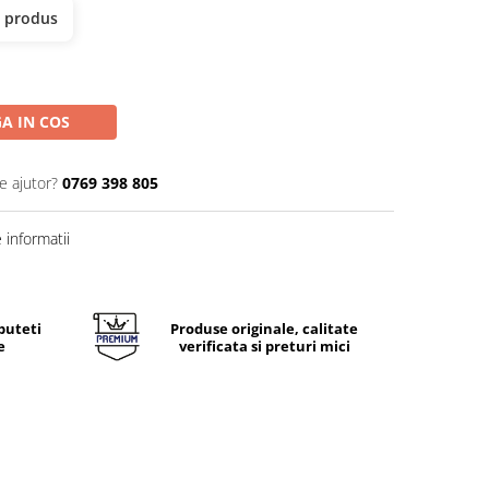
t produs
A IN COS
e ajutor?
0769 398 805
informatii
puteti
Produse originale, calitate
e
verificata si preturi mici