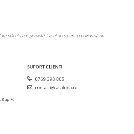
rfum plăcut care persistă. CasaLuna.ro m-a convins să nu
Cumpăr fre
SUPORT CLIENTI
0769 398 805
contact@casaluna.ro
t 3 ap 76