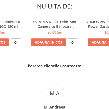
NU UITA DE:
nt Camera cu
LA ROMA NICHE Odorizant
YUMOS Rezer
NGO 120 ml
Camera cu Betisoare
Flower Gard
MADEMOSELLE 120 ml
2
Lei
25,00 Lei
10
COS
ADAUGA IN COS
ADAUGA I
Parerea clientilor conteaza:
M A
M. Andreea