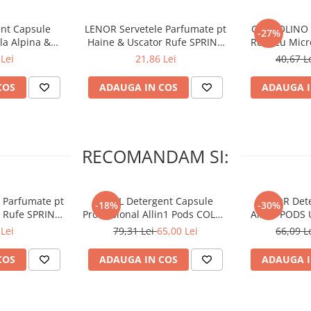
luat pe rufe.
nt Capsule
LENOR Servetele Parfumate pt
COCCOLINO E
-27%
la Alpina &
Haine & Uscator Rufe SPRING
Rufe cu Mic
xemplu 30°C.
nco 60 buc
AWAKENING 34 buc
SPA
Lei
21,86 Lei
40,67 L
ă, an).
COS
ADAUGA IN COS
ADAUGA I
RECOMANDAM SI:
 Parfumate pt
ARIEL Detergent Capsule
LENOR Dete
-18%
-30%
r Rufe SPRING
Professional Allin1 Pods COLOR
Allin1 PODS 
 34 buc
60 buc
Awaken
Lei
79,31 Lei
65,00 Lei
66,09 L
COS
ADAUGA IN COS
ADAUGA I