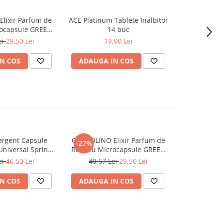
lixir Parfum de
ACE Platinum Tablete Inalbitor
PERSIL 
-20%
rocapsule GREEN
14 buc
Professio
 342 ml
ei
29,50 Lei
19,90 Lei
100,
N COS
ADAUGA IN COS
ADAUG
rgent Capsule
COCCOLINO Elixir Parfum de
DASH De
-27%
Universal Spring
Rufe cu Microcapsule GREEN
Univers
ing 38 buc
SPA 342 ml
Muschi
ei
46,50 Lei
40,67 Lei
29,50 Lei
N COS
ADAUGA IN COS
ADAUG