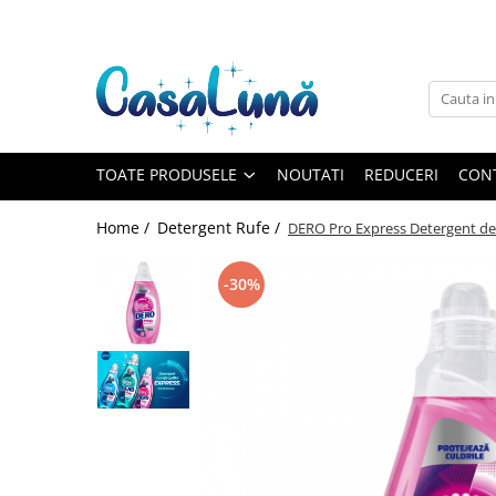
Toate Produsele
Gamma D'ORO
Gamma D'ORO
Gamma D'ORO Odorizant Cu
TOATE PRODUSELE
NOUTATI
REDUCERI
CON
Betisoare 120 ml
EYFEL
Home /
Detergent Rufe /
DERO Pro Express Detergent de R
EYFEL
EYFEL Odorizant Auto 10 ml
-30%
EYFEL Odorizant Camera cu
Betisoare 120 ml
EYFEL Spray Odorizant 400 ml
LORIS
LORIS
LORIS Odorizant cu Betisoare 120
ml