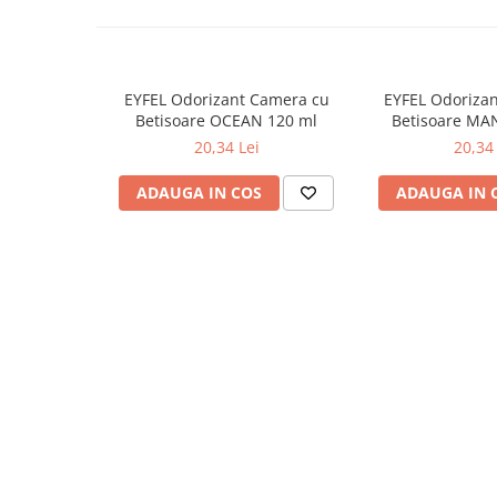
Odorizante
Odorizante
Aer Conditionat
EYFEL Odorizant Camera cu
EYFEL Odoriza
Baie
Betisoare OCEAN 120 ml
Betisoare MA
20,34 Lei
20,34 
Camera
Lumanari Parfumate
ADAUGA IN COS
ADAUGA IN 
Masina
Deodorante & Parfumuri
Deodorante & Parfumuri
Parfumuri
Roll-on
Spray
Stick
Casete cadou
Casete cadou