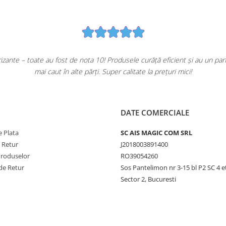
ante – toate au fost de nota 10! Produsele curăță eficient și au un pa
mai caut în alte părți. Super calitate la prețuri mici!
DATE COMERCIALE
 Plata
SC AIS MAGIC COM SRL
e Retur
J2018003891400
Produselor
RO39054260
de Retur
Sos Pantelimon nr 3-15 bl P2 SC 4 e
Sector 2, Bucuresti