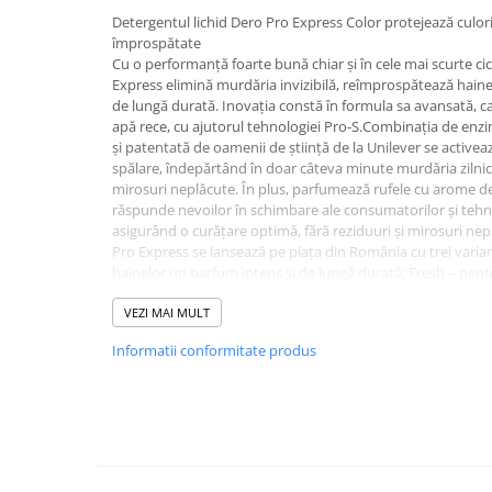
Baie
Detergentul lichid Dero Pro Express Color protejează culoril
împrospătate
Bucatarie
Cu o performanță foarte bună chiar și în cele mai scurte ci
Express elimină murdăria invizibilă, reîmprospătează hainel
Combaterea Insectelor
de lungă durată. Inovația constă în formula sa avansată, car
Daunatoare
apă rece, cu ajutorul tehnologiei Pro-S.Combinația de enzi
Diverse produse de uz casnic
și patentată de oamenii de știință de la Unilever se activea
spălare, îndepărtând în doar câteva minute murdăria zilni
Geamuri
mirosuri neplăcute. În plus, parfumează rufele cu arome d
răspunde nevoilor în schimbare ale consumatorilor și tehnol
Mobilier
asigurând o curățare optimă, fără reziduuri și mirosuri nep
Pardoseli
Pro Express se lansează pe piața din România cu trei varian
hainelor un parfum intens și de lungă durată; Fresh – pent
Saci Menajeri
neplăcute și Ultra Care – specializat în protejarea și îngrijir
Servetele Umede Multisuprfete
VEZI MAI MULT
Ingrijire Personala
Informatii conformitate produs
DOZAJ RECOMANDAT:
Ingrijire Personala
40ml = pentru încărcătură standard a mașinii de spălat (4-5k
de spălare (2kg rufe uscate), pentru apă de duritate mică 
Ingrijirea corpului
50ml = pentru 6-8kg rufe uscate și apă de duritate mare
Bureti/Perie
Dozați 40ml detergent în capac și apoi în sertarul pentru d
Selectați ciclul scurt de spălare (2kg rufe uscate).INSTRUC
Crema
Respectaţi instrucţiunile de spălare de pe etichetele hainel
Deo Incaltaminte