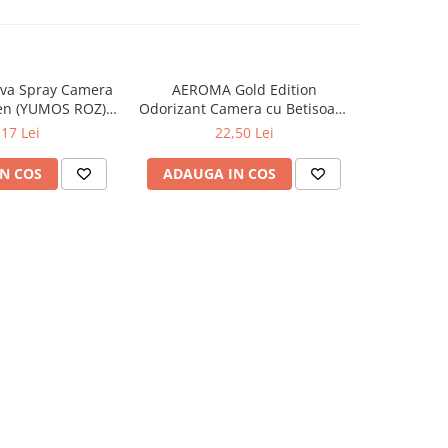
va Spray Camera
AEROMA Gold Edition
EYFEL Od
en (YUMOS ROZ)
Odorizant Camera cu Betisoare
Betisoare
60 ml
Intense Vibe 125 ml
Ta
,17 Lei
22,50 Lei
N COS
ADAUGA IN COS
ADAUG