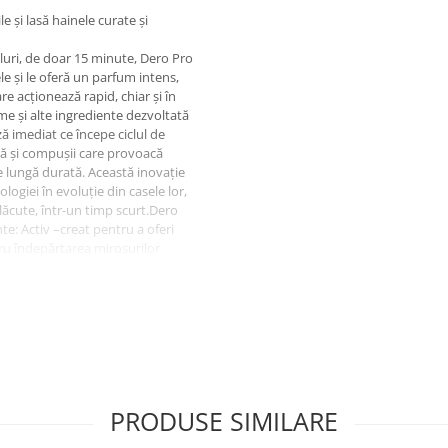
e și lasă hainele curate și
cluri, de doar 15 minute, Dero Pro
e și le oferă un parfum intens,
e acționează rapid, chiar și în
me și alte ingrediente dezvoltată
ză imediat ce începe ciclul de
că și compușii care provoacă
e lungă durată. Această inovație
ogiei în evoluție din casele lor,
lăcute, într-un timp scurt.Dero
te: Activ –creat pentru a oferi
ru îndepărtarea mirosurilor
ea hainelor.
g rufe uscate) și cicluri scurte
/medie.
.INSTRUCȚIUNI DE DOZARE:
etergent.
PRODUSE SIMILARE
ȚIUNI DE UTILIZARE:
or.