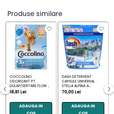
Produse similare
COCCOLINO
DASH DETERGENT
ODORIZANT PT
CAPSULE UNIVERSAL
DULAP/SERTARE FLORI DI
STELLA ALPINA &
PRIMAVERA 3 BUC
MUSCHINO BIANCO 60
18,81 Lei
70,00 Lei
BUC
ADAUGA IN
ADAUGA IN
COS
COS