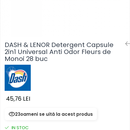
Masca & Gel de par
Sampon
Vopsea de par
Servetele Umede & Uscate
DASH & LENOR Detergent Capsule
2in1 Universal Anti Odor Fleurs de
Monoi 28 buc
45,76 LEI
23
oameni se uită la acest produs
IN STOC