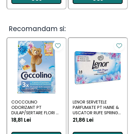
Recomandam si:
COCCOLINO
LENOR SERVETELE
ODORIZANT PT
PARFUMATE PT HAINE &
DULAP/SERTARE FLORI DI
USCATOR RUFE SPRING
PRIMAVERA 3 BUC
AWAKENING 34 BUC
18,81 Lei
21,86 Lei