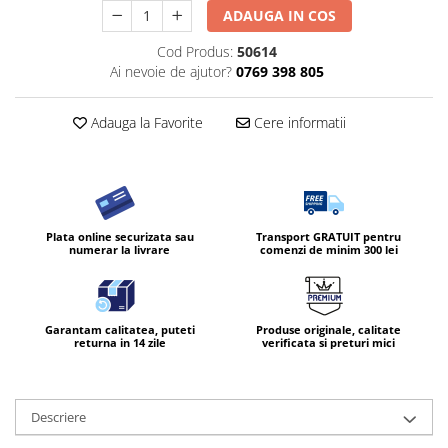
ADAUGA IN COS
Cod Produs:
50614
Ai nevoie de ajutor?
0769 398 805
Adauga la Favorite
Cere informatii
Plata online securizata sau
Transport GRATUIT pentru
numerar la livrare
comenzi de minim 300 lei
Garantam calitatea, puteti
Produse originale, calitate
returna in 14 zile
verificata si preturi mici
Descriere