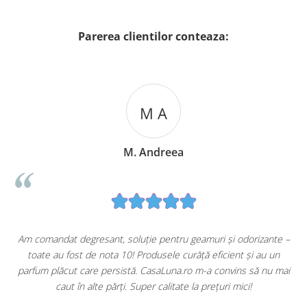
Parerea clientilor conteaza:
M A
M. Andreea
u
Am comandat degresant, soluție pentru geamuri și odorizante –
toate au fost de nota 10! Produsele curăță eficient și au un
ă
parfum plăcut care persistă. CasaLuna.ro m-a convins să nu mai
caut în alte părți. Super calitate la prețuri mici!