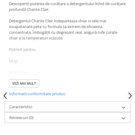
Descoperiți puterea de curățare a detergentului lichid de curățare
profundă Chante Clair.
Detergentul Chante Clair indeparteaza chiar si cele mai
incapatanate pete cu formula sa extrem de eficienta,
concentrata. Îmbogățit cu degresant real, asigură rufe curate
chiar și la temperaturi scăzute.
Potrivit pentru
blugi
Microfibră
Detergentul lichid Chante Clair este potrivit în special pentru
VEZI MAI MULT
spălarea la mașină și pentru toate temperaturile de spălare.
Informatii conformitate produs
Datorita sapunului de origine naturala pe care il contine, este
deosebit de potrivit pentru lenjerie intima, imbracaminte pentru
Caracteristici
copii si spalatoria intregii familii.
Review-uri
(0)
Mirosul fin oferă rufelor tale prospețime naturală și de lungă
durată.