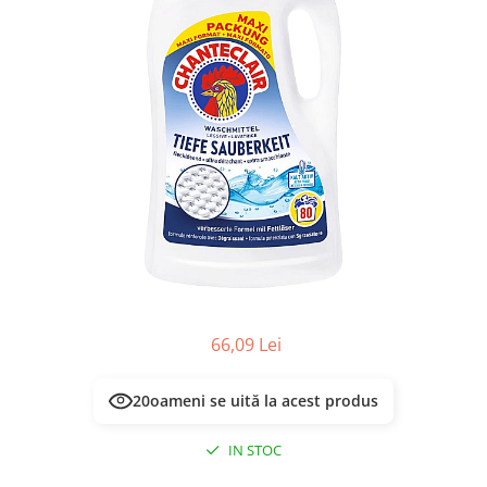
Masca & Gel de par
Sampon
Vopsea de par
Servetele Umede & Uscate
66,09 Lei
20
oameni se uită la acest produs
IN STOC