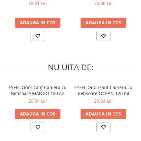
PRIMAVERA 3 buc
Muschino Bianco 60 buc
18,81 Lei
70,00 Lei
ADAUGA IN COS
ADAUGA IN COS
NU UITA DE:
EYFEL Odorizant Camera cu
EYFEL Odorizant Camera cu
Betisoare MANGO 120 ml
Betisoare OCEAN 120 ml
20,34 Lei
20,34 Lei
ADAUGA IN COS
ADAUGA IN COS