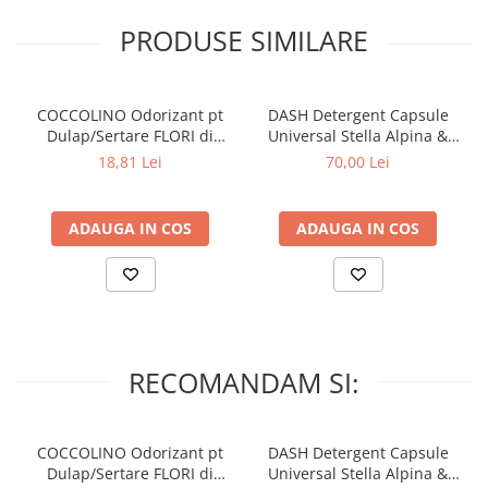
Potrivit pentru rufe albe, colorate si delicate
PRODUSE SIMILARE
Se spală chiar și la temperaturi scăzute
Pentru lână, bumbac și fibre artificiale și sintetice
COCCOLINO Odorizant pt
DASH Detergent Capsule
Dulap/Sertare FLORI di
Universal Stella Alpina &
Testat dermatologic
PRIMAVERA 3 buc
Muschino Bianco 60 buc
18,81 Lei
70,00 Lei
Instrucțiuni de siguranță :
ADAUGA IN COS
ADAUGA IN COS
- nu lăsați la îndemâna copiilor
- nu ingerați și nu beți
- persoanele cu alergii cutanate trebuie să evite contactul
prelungit cu pielea
RECOMANDAM SI:
COCCOLINO Odorizant pt
DASH Detergent Capsule
Dulap/Sertare FLORI di
Universal Stella Alpina &