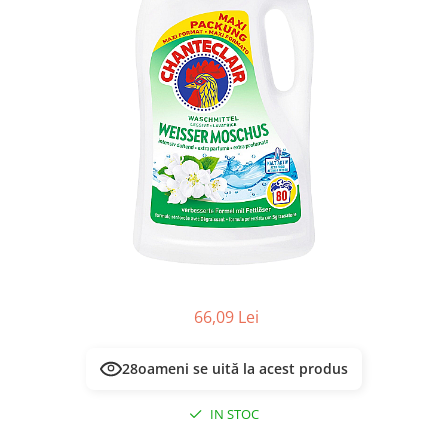
Masca & Gel de par
Sampon
Vopsea de par
Servetele Umede & Uscate
66,09 Lei
28
oameni se uită la acest produs
IN STOC