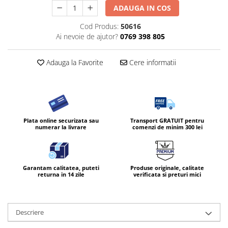
ADAUGA IN COS
Cod Produs:
50616
Ai nevoie de ajutor?
0769 398 805
Adauga la Favorite
Cere informatii
Plata online securizata sau
Transport GRATUIT pentru
numerar la livrare
comenzi de minim 300 lei
Garantam calitatea, puteti
Produse originale, calitate
returna in 14 zile
verificata si preturi mici
Descriere