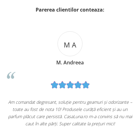
Parerea clientilor conteaza:
M A
M. Andreea
u
Am comandat degresant, soluție pentru geamuri și odorizante –
toate au fost de nota 10! Produsele curăță eficient și au un
ă
parfum plăcut care persistă. CasaLuna.ro m-a convins să nu mai
caut în alte părți. Super calitate la prețuri mici!