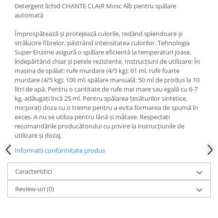
Detergent lichid CHANTE CLAIR Mosc Alb pentru spălare
automată
Împrospătează și protejează culorile, redând splendoare și
strălucire fibrelor, păstrând intensitatea culorilor. Tehnologia
Super Enzime asigură o spălare eficientă la temperaturi joase,
îndepărtând chiar și petele rezistente. Instrucțiuni de utilizare: În
mașina de spălat: rufe murdare (4/5 kg): 61 ml, rufe foarte
murdare (4/5 kg): 100 ml; spălare manuală: 50 ml de produs la 10
litri de apă. Pentru o cantitate de rufe mai mare sau egală cu 6-7
kg, adăugați încă 25 ml. Pentru spălarea țesăturilor sintetice,
micșorați doza cu o treime pentru a evita formarea de spumă în
exces. A nu se utiliza pentru lână și mătase. Respectați
recomandările producătorului cu privire la instrucțiunile de
utilizare și dozaj.
Informatii conformitate produs
Caracteristici
Review-uri
(0)