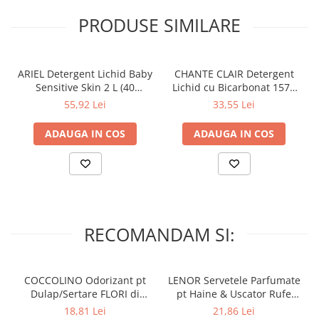
PRODUSE SIMILARE
ARIEL Detergent Lichid Baby
CHANTE CLAIR Detergent
Sensitive Skin 2 L (40
Lichid cu Bicarbonat 1575
spalari)
ml (35 spalari)
55,92 Lei
33,55 Lei
ADAUGA IN COS
ADAUGA IN COS
RECOMANDAM SI:
COCCOLINO Odorizant pt
LENOR Servetele Parfumate
Dulap/Sertare FLORI di
pt Haine & Uscator Rufe
PRIMAVERA 3 buc
SPRING AWAKENING 34 buc
18,81 Lei
21,86 Lei