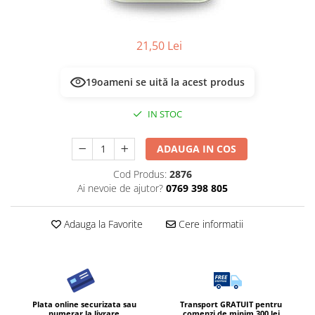
21,50 Lei
22
oameni se uită la acest produs
IN STOC
ADAUGA IN COS
Cod Produs:
2876
Ai nevoie de ajutor?
0769 398 805
Adauga la Favorite
Cere informatii
Plata online securizata sau
Transport GRATUIT pentru
numerar la livrare
comenzi de minim 300 lei