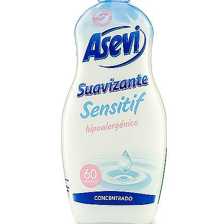
Masca & Gel de par
Sampon
Vopsea de par
Servetele Umede & Uscate