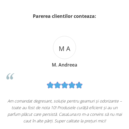
Parerea clientilor conteaza:
M A
M. Andreea
u
Am comandat degresant, soluție pentru geamuri și odorizante –
toate au fost de nota 10! Produsele curăță eficient și au un
ă
parfum plăcut care persistă. CasaLuna.ro m-a convins să nu mai
caut în alte părți. Super calitate la prețuri mici!