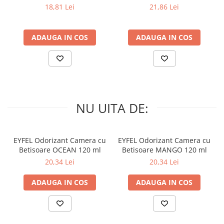
PRIMAVERA 3 buc
SPRING AWAKENING 34 buc
18,81 Lei
21,86 Lei
ADAUGA IN COS
ADAUGA IN COS
NU UITA DE:
EYFEL Odorizant Camera cu
EYFEL Odorizant Camera cu
Betisoare OCEAN 120 ml
Betisoare MANGO 120 ml
20,34 Lei
20,34 Lei
ADAUGA IN COS
ADAUGA IN COS