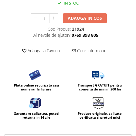
IN STOC
ADAUGA IN COS
Cod Produs:
21924
Ai nevoie de ajutor?
0769 398 805
Adauga la Favorite
Cere informatii
Plata online securizata sau
Transport GRATUIT pentru
numerar la livrare
comenzi de minim 300 lei
Garantam calitatea, puteti
Produse originale, calitate
returna in 14 zile
verificata si preturi mici