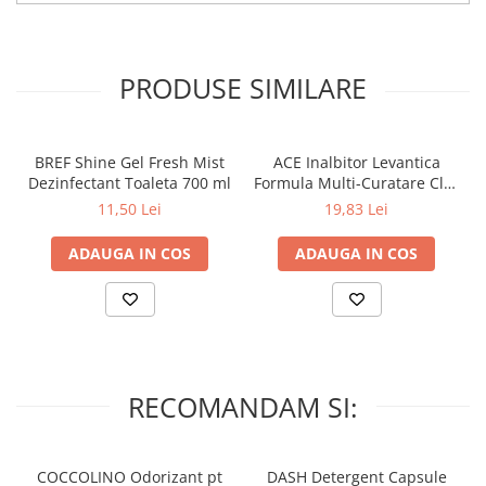
consultati de urgenta un medic.
In cazul in care din greseala se produce ingerarea produsului Ace
inalbitor sunati de urgenta la un Centru de Informare
PRODUSE SIMILARE
Toxicologica.
Nu utilizati niciodata inalbitor Ace pentru hainele colorate, lana,
matase si piele.
BREF Shine Gel Fresh Mist
ACE Inalbitor Levantica
Dezinfectant Toaleta 700 ml
Formula Multi-Curatare Clor
A se utiliza de preferinta inainte de data inscriptionata pe
2 L
11,50 Lei
19,83 Lei
ambalaj.
ADAUGA IN COS
ADAUGA IN COS
Cantitate: 1l
RECOMANDAM SI:
COCCOLINO Odorizant pt
DASH Detergent Capsule