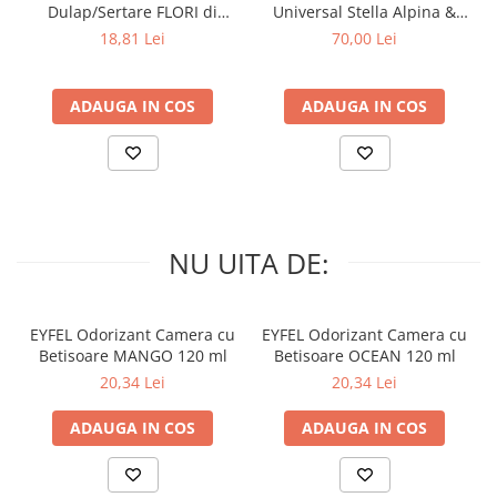
Dulap/Sertare FLORI di
Universal Stella Alpina &
PRIMAVERA 3 buc
Muschino Bianco 60 buc
18,81 Lei
70,00 Lei
ADAUGA IN COS
ADAUGA IN COS
NU UITA DE:
EYFEL Odorizant Camera cu
EYFEL Odorizant Camera cu
Betisoare MANGO 120 ml
Betisoare OCEAN 120 ml
20,34 Lei
20,34 Lei
ADAUGA IN COS
ADAUGA IN COS