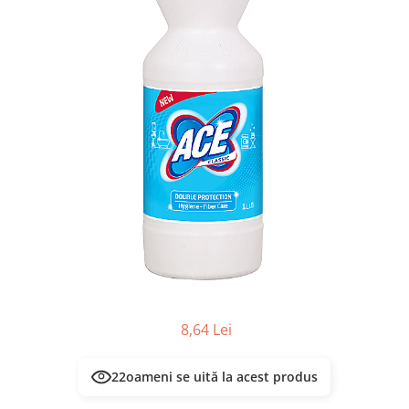
Masca & Gel de par
Sampon
Vopsea de par
Servetele Umede & Uscate
8,64 Lei
19
oameni se uită la acest produs