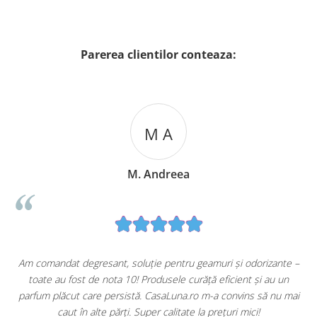
Parerea clientilor conteaza:
M A
M. Andreea
u
Am comandat degresant, soluție pentru geamuri și odorizante –
toate au fost de nota 10! Produsele curăță eficient și au un
ă
parfum plăcut care persistă. CasaLuna.ro m-a convins să nu mai
caut în alte părți. Super calitate la prețuri mici!