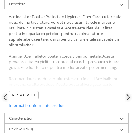
Descriere
Ace inalbitor Double Protection Hygiene - Fiber Care, cu formula
noua de multi curatare, vei obtine cu usurinta cele mai bune
rezultate in curatenia casei tale. Acesta este ideal de utilizat
pentru indepartarea petelor , pentru inalbirea tuturor
suprafetelor casei tale , dar si pentru ca rufele tale sa capete un
alb stralucitor.
Atentie : Ace inalbitor poate fi corosiv pentru metale. Acesta
provoaca iritarea pielii si in contactul cu ochii provoaca o iritare
grava. Este foarte toxic pentru mediul acvatic pe termen lung.
Recomandarea producatorului este sa nu folositi Ace inalbitor
impreuna cu alte produse. Acesta poate elibera gaze foarte
periculoase precum clorul.
VEZI MAI MULT
Pastrati Ace inalbitor doar in recipientul original si nu il lasati la
Informatii conformitate produs
indemana copiilor.
In cazul in care luati contact direct cu produsul Ace inalbitor clatiti
Caracteristici
cu apa din abundenta. In cazul contactului cu ochii spalati pret de
Review-uri
(0)
cateva minute. Daca iritarea ochiului inca persista si dupa clatire