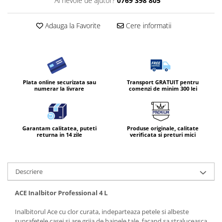
Ai nevoie de ajutor?
0769 398 805
Diverse produse de uz casnic
Adauga la Favorite
Cere informatii
Geamuri
Mobilier
Pardoseli
Saci Menajeri
Plata online securizata sau
Transport GRATUIT pentru
numerar la livrare
comenzi de minim 300 lei
Servetele Umede Multisuprfete
Ingrijire Personala
Ingrijirea corpului
Garantam calitatea, puteti
Produse originale, calitate
Bureti/Perie
returna in 14 zile
verificata si preturi mici
Crema
Deo Incaltaminte
Descriere
Gel de dus
Igiena orala
ACE Inalbitor Professional 4 L
Ingrijire intima
Lotiune de corp
Inalbitorul Ace cu clor curata, indeparteaza petele si albeste
suprafetele casei si are grija de hainele tale, facand sa straluceasca