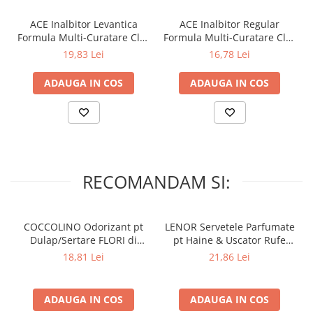
Lumanari Parfumate
- Curata
Masina
ACE Inalbitor Levantica
ACE Inalbitor Regular
Formula Multi-Curatare Clor
Formula Multi-Curatare Clor
Deodorante & Parfumuri
- Igienizeaza
2 L
2 L
19,83 Lei
16,78 Lei
Parfumuri
- Inalbeste si protejeaza tesaturile
ADAUGA IN COS
ADAUGA IN COS
Roll-on
Spray
Stick
Casete cadou
Pentru COPIL
RECOMANDAM SI:
Pentru EA
Pentru EL
COCCOLINO Odorizant pt
LENOR Servetele Parfumate
Cosmetice Auto
Dulap/Sertare FLORI di
pt Haine & Uscator Rufe
Pet Shop
PRIMAVERA 3 buc
SPRING AWAKENING 34 buc
18,81 Lei
21,86 Lei
Covoare & Tapiterii
ADAUGA IN COS
ADAUGA IN COS