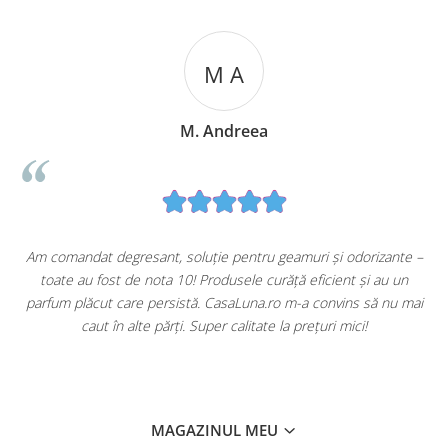
M A
M. Andreea
u
Am comandat degresant, soluție pentru geamuri și odorizante –
toate au fost de nota 10! Produsele curăță eficient și au un
ă
parfum plăcut care persistă. CasaLuna.ro m-a convins să nu mai
caut în alte părți. Super calitate la prețuri mici!
MAGAZINUL MEU