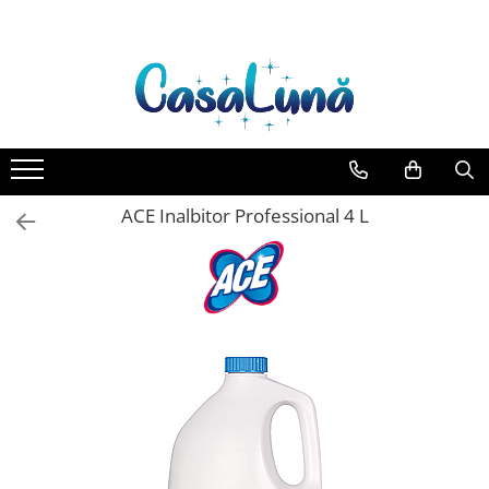
Toate Produsele
Gamma D'ORO
Gamma D'ORO Odorizant Cu
Betisoare 120 ml
EYFEL
ACE Inalbitor Professional 4 L
EYFEL Odorizant Auto 10 ml
EYFEL Odorizant Camera cu
Betisoare 120 ml
EYFEL Spray Odorizant 400 ml
LORIS
LORIS Odorizant cu Betisoare 120
ml
Detergent Rufe
Anticalcar