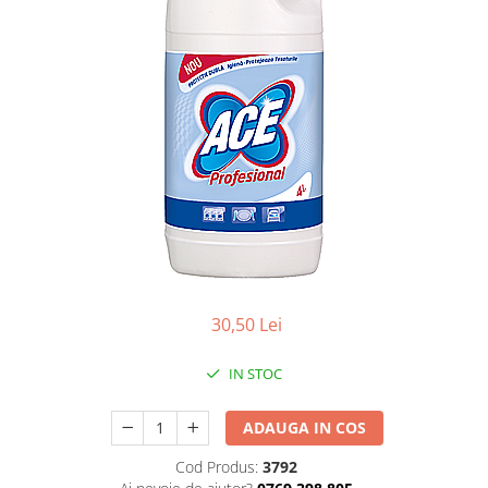
Apret & solutii speciale
Balsam rufe
Detergent lichid
Detergent pudra
Inalbitor
Parfum de rufe
Solutie de intretinere textile
Solutii de scos pete
Tablete & Capsule
Produse Dezinfectante-
30,50 Lei
Antibacteriene
Produse de uz casnic
IN STOC
Baie
Bucatarie
ADAUGA IN COS
Combaterea Insectelor
Cod Produs:
3792
Daunatoare