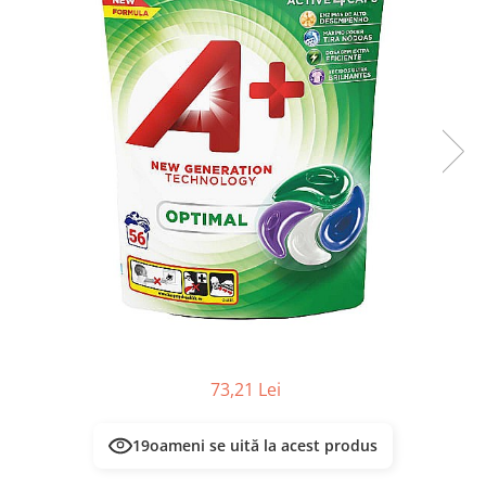
Masca & Gel de par
Sampon
Vopsea de par
Servetele Umede & Uscate
73,21 Lei
19
oameni se uită la acest produs