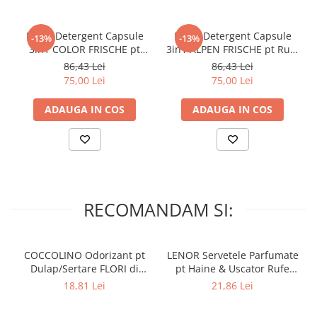
DASH Detergent Capsule
DASH Detergent Capsule
-13%
-13%
3in1 COLOR FRISCHE pt
3in1 ALPEN FRISCHE pt Rufe
Rufe Colorate XXL 60 buc
Albe XXL 60 buc
86,43 Lei
86,43 Lei
75,00 Lei
75,00 Lei
ADAUGA IN COS
ADAUGA IN COS
RECOMANDAM SI:
COCCOLINO Odorizant pt
LENOR Servetele Parfumate
Dulap/Sertare FLORI di
pt Haine & Uscator Rufe
PRIMAVERA 3 buc
SPRING AWAKENING 34 buc
18,81 Lei
21,86 Lei