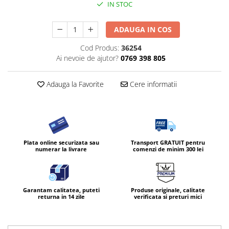
IN STOC
ADAUGA IN COS
Cod Produs:
36254
Ai nevoie de ajutor?
0769 398 805
Adauga la Favorite
Cere informatii
Plata online securizata sau
Transport GRATUIT pentru
numerar la livrare
comenzi de minim 300 lei
Garantam calitatea, puteti
Produse originale, calitate
returna in 14 zile
verificata si preturi mici