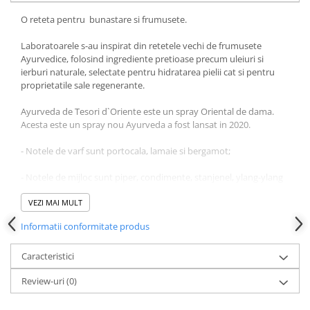
O reteta pentru bunastare si frumusete.
Laboratoarele s-au inspirat din retetele vechi de frumusete
Ayurvedice, folosind ingrediente pretioase precum uleiuri si
ierburi naturale, selectate pentru hidratarea pielii cat si pentru
proprietatile sale regenerante.
Ayurveda de Tesori d`Oriente este un spray Oriental de dama.
Acesta este un spray nou Ayurveda a fost lansat in 2020.
- Notele de varf sunt portocala, lamaie si bergamot;
- Notele de mijloc sunt piper, condimente, stanjenel, ylang-ylang
si violeta;
VEZI MAI MULT
- Notele de baza sunt paciuli, cedru, ambra, vetiver si balsam de
Informatii conformitate produs
Peru.
Caracteristici
Review-uri
(0)