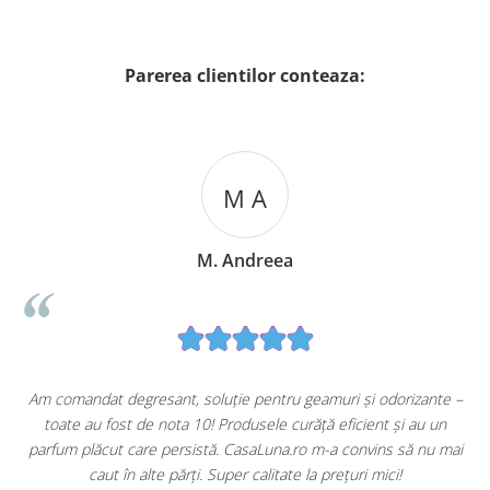
Parerea clientilor conteaza:
M A
M. Andreea
u
Am comandat degresant, soluție pentru geamuri și odorizante –
toate au fost de nota 10! Produsele curăță eficient și au un
ă
parfum plăcut care persistă. CasaLuna.ro m-a convins să nu mai
caut în alte părți. Super calitate la prețuri mici!