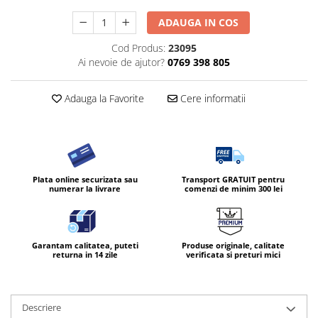
ADAUGA IN COS
Cod Produs:
23095
Ai nevoie de ajutor?
0769 398 805
Adauga la Favorite
Cere informatii
Plata online securizata sau
Transport GRATUIT pentru
numerar la livrare
comenzi de minim 300 lei
Garantam calitatea, puteti
Produse originale, calitate
returna in 14 zile
verificata si preturi mici
Descriere