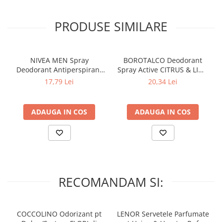
PRODUSE SIMILARE
NIVEA MEN Spray
BOROTALCO Deodorant
Deodorant Antiperspirant
Spray Active CITRUS & LIME
INVISIBLE for BLACK &
150 ml
17,79 Lei
20,34 Lei
WHITE 150 ml
ADAUGA IN COS
ADAUGA IN COS
RECOMANDAM SI:
COCCOLINO Odorizant pt
LENOR Servetele Parfumate