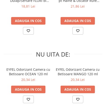
Dulap/Sertare FLORI di
pt Haine & Uscator Rufe
PRIMAVERA 3 buc
SPRING AWAKENING 34 buc
18,81 Lei
21,86 Lei
ADAUGA IN COS
ADAUGA IN COS
NU UITA DE:
EYFEL Odorizant Camera cu
EYFEL Odorizant Camera cu
Betisoare OCEAN 120 ml
Betisoare MANGO 120 ml
20,34 Lei
20,34 Lei
ADAUGA IN COS
ADAUGA IN COS