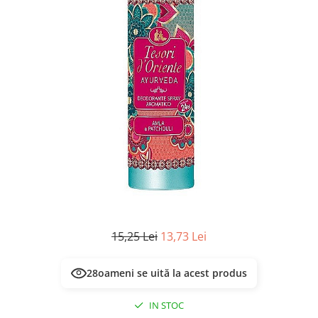
Masca & Gel de par
Sampon
Vopsea de par
Servetele Umede & Uscate
15,25 Lei
13,73 Lei
28
oameni se uită la acest produs
IN STOC