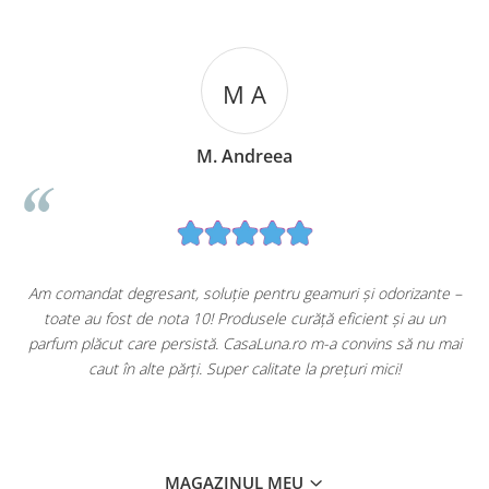
M A
M. Andreea
u
Am comandat degresant, soluție pentru geamuri și odorizante –
toate au fost de nota 10! Produsele curăță eficient și au un
ă
parfum plăcut care persistă. CasaLuna.ro m-a convins să nu mai
caut în alte părți. Super calitate la prețuri mici!
MAGAZINUL MEU