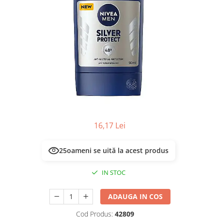
Masca & Gel de par
Sampon
Vopsea de par
Servetele Umede & Uscate
16,17 Lei
25
oameni se uită la acest produs
IN STOC
ADAUGA IN COS
Cod Produs:
42809