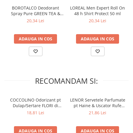
BOROTALCO Deodorant
LOREAL Men Expert Roll On
Spray Pure GREEN TEA &
48 h Shirt Protect 50 ml
LIME SCENT 150 ml
20,34 Lei
20,34 Lei
ADAUGA IN COS
ADAUGA IN COS
RECOMANDAM SI:
COCCOLINO Odorizant pt
LENOR Servetele Parfumate
Dulap/Sertare FLORI di
pt Haine & Uscator Rufe
PRIMAVERA 3 buc
SPRING AWAKENING 34 buc
18,81 Lei
21,86 Lei
ADAUGA IN COS
ADAUGA IN COS