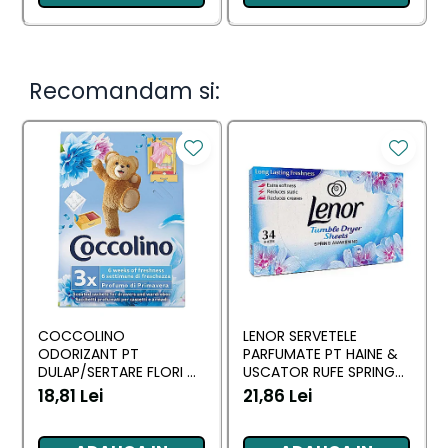
Recomandam si:
COCCOLINO
LENOR SERVETELE
ODORIZANT PT
PARFUMATE PT HAINE &
DULAP/SERTARE FLORI DI
USCATOR RUFE SPRING
PRIMAVERA 3 BUC
AWAKENING 34 BUC
18,81 Lei
21,86 Lei