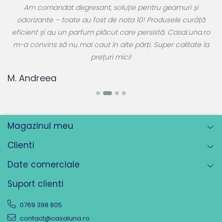
e
Am comandat degresant, soluție pentru geamuri și
ul
odorizante – toate au fost de nota 10! Produsele curăță
 a
eficient și au un parfum plăcut care persistă. CasaLuna.ro
r
m-a convins să nu mai caut în alte părți. Super calitate la
prețuri mici!
T
M. Andreea
Magazinul meu
Clienti
Date comerciale
Suport clienti
0769 398 805
contact@casaluna.ro