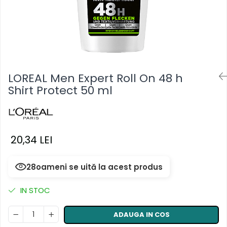
Masca & Gel de par
Sampon
Vopsea de par
Servetele Umede & Uscate
LOREAL Men Expert Roll On 48 h
Shirt Protect 50 ml
20,34 LEI
28
oameni se uită la acest produs
IN STOC
ADAUGA IN COS