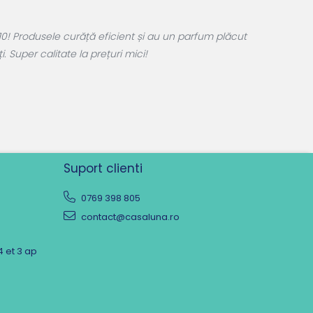
0! Produsele curăță eficient și au un parfum plăcut
 Super calitate la prețuri mici!
Suport clienti
0769 398 805
contact@casaluna.ro
4 et 3 ap