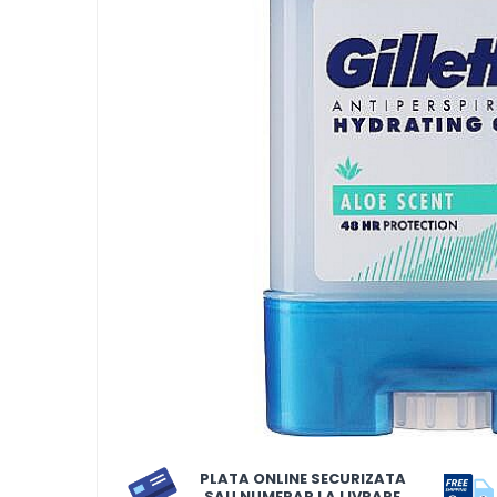
LORIS
LORIS
LORIS Odorizant cu Betisoare
120 ml
Detergent Rufe
Detergent Rufe
Anticalcar
Apret & solutii speciale
Balsam rufe
Detergent lichid
Detergent pudra
Inalbitor
Parfum de rufe
PLATA ONLINE SECURIZATA
Solutie de intretinere textile
SAU NUMERAR LA LIVRARE