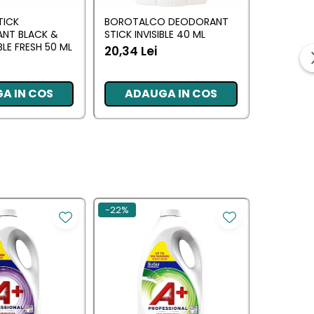
TICK
BOROTALCO DEODORANT
ANT BLACK &
STICK INVISIBLE 40 ML
BLE FRESH 50 ML
20,34 Lei
A IN COS
ADAUGA IN COS
-22%
-30%