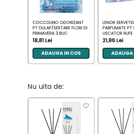
Camera
Lumanari Parfumate
COCCOLINO ODORIZANT
LENOR SERVETE
Masina
PT DULAP/SERTARE FLORI DI
PARFUMATE PT 
Deodorante & Parfumuri
PRIMAVERA 3 BUC
USCATOR RUFE 
AWAKENING 34
18,81 Lei
21,86 Lei
Deodorante &
ADAUGA IN COS
ADAUGA 
Parfumuri
Parfumuri
Roll-on
Nu uita de:
Spray
Stick
Casete cadou
Casete cadou
Pentru COPIL