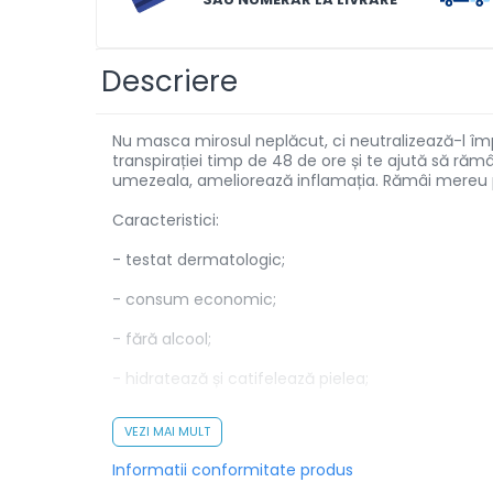
Solutii de scos pete
Tablete & Capsule
Descriere
Produse Dezinfectante-
Antibacteriene
Nu masca mirosul neplăcut, ci neutralizează-l îm
Produse de uz casnic
transpirației timp de 48 de ore și te ajută să rămâ
umezeala, ameliorează inflamația. Rămâi mereu pro
Produse de uz casnic
Caracteristici:
Baie
- testat dermatologic;
Bucatarie
- consum economic;
Combaterea Insectelor
Daunatoare
- fără alcool;
Diverse produse de uz casnic
- hidratează și catifelează pielea;
Geamuri
- confortabil în purtare, datorită dimensiunilor 
VEZI MAI MULT
Mobilier
- efect plăcut revigorant;
Informatii conformitate produs
Pardoseli