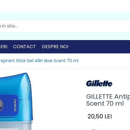
ERI
CONTACT
DESPRE NOI
rspirant Stick Gel 48H Aloe Scent 70 ml
GILLETTE Anti
Scent 70 ml
20,50 LEI