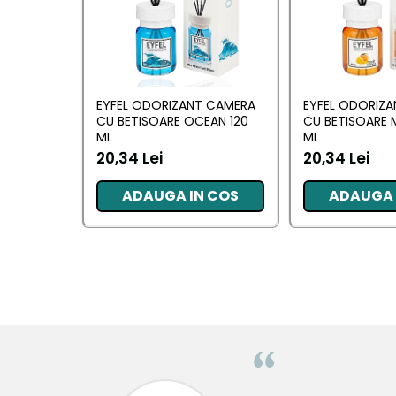
Pentru EA
Pentru EL
Cosmetice Auto
Pet Shop
EYFEL ODORIZANT CAMERA
EYFEL ODORIZ
CU BETISOARE OCEAN 120
CU BETISOARE 
Covoare & Tapiterii
ML
ML
20,34 Lei
20,34 Lei
ADAUGA IN COS
ADAUGA 