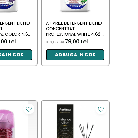
TERGENT LICHID
A+ ARIEL DETERGENT LICHID
LENOR DE
T
CONCENTRAT
ALLIN1 PO
AL COLOR 4.62
PROFESSIONAL WHITE 4.62 L
SPRING A
RI)
(102 SPALARI)
,00 Lei
79,00 Lei
100,66 Lei
66,09 Lei
A IN COS
ADAUGA IN COS
ADA