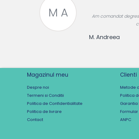
M A
roase divin,
Am comandat degresant
re!
c
M. Andreea
Magazinul meu
Clienti
Despre noi
Metode d
Termeni si Conditii
Politica 
Politica de Confidentialitate
Garantia
Politica de livrare
Formular
Contact
ANPC