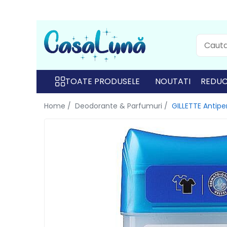
Toate Produsele
Gamma D'ORO
Gamma D'ORO
TOATE PRODUSELE
NOUTATI
REDUC
Gamma D'ORO Odorizant Cu
Home /
Deodorante & Parfumuri /
GILLETTE Antipe
Betisoare 120 ml
EYFEL
EYFEL
EYFEL Odorizant Auto 10 ml
EYFEL Odorizant Camera cu
Betisoare 120 ml
EYFEL Spray Odorizant 400 ml