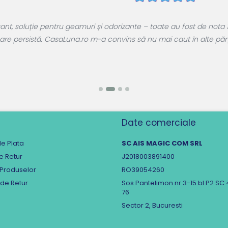
, soluție pentru geamuri și odorizante – toate au fost de nota 1
are persistă. CasaLuna.ro m-a convins să nu mai caut în alte părți.
Date comerciale
e Plata
SC AIS MAGIC COM SRL
de Retur
J2018003891400
 Produselor
RO39054260
 de Retur
Sos Pantelimon nr 3-15 bl P2 SC 
76
Sector 2, Bucuresti