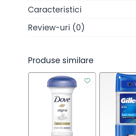
- oferă protecție eficientă împotriva mirosului de
Saci Menajeri
Caracteristici
- nu se aplică pe pielea deteriorată sau iritată.
Servetele Umede Multisuprfete
Ingrijire Personala
Review-uri
(0)
Ingrijire Personala
Ingrijirea corpului
Produse similare
Bureti/Perie
Crema
Deo Incaltaminte
Gel de dus
Igiena orala
Ingrijire intima
Lotiune de corp
Produse pentru ras
Sapunuri
Spuma de baie