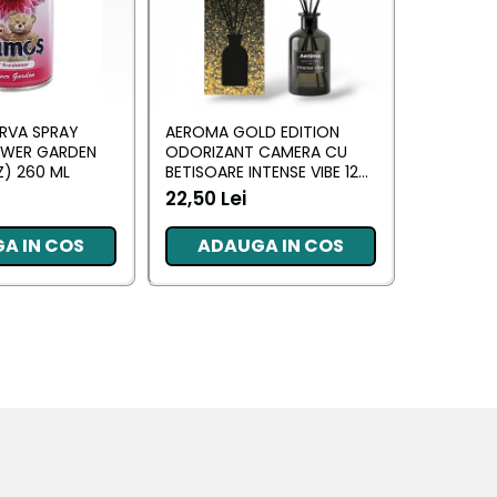
RVA SPRAY
AEROMA GOLD EDITION
EYFEL O
OWER GARDEN
ODORIZANT CAMERA CU
CU BETIS
) 260 ML
BETISOARE INTENSE VIBE 125
(ANTI TA
ML
22,50 Lei
20,34 L
A IN COS
ADAUGA IN COS
ADA