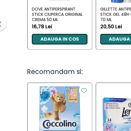
Ingrijirea parului
DOVE ANTIPERSPIRANT
GILLETTE ANTIP
Balsam de par
STICK CIUPERCA ORIGINAL
STICK GEL 48
Fixativ si spuma de par
CREMA 50 ML
70 ML
Masca & Gel de par
16,78 Lei
20,50 Lei
Sampon
ADAUGA IN COS
ADAUGA 
Vopsea de par
Servetele Umede & Uscate
Ingrijire copii
Ingrijire copii
Recomandam si:
Cosmetice copii
Odorizante
Odorizante
Aer Conditionat
Baie