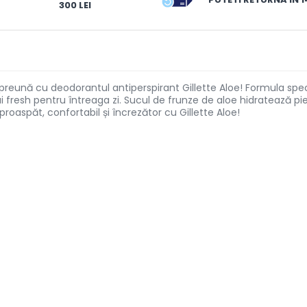
300 LEI
preună cu deodorantul antiperspirant Gillette Aloe! Formula spe
i fresh pentru întreaga zi. Sucul de frunze de aloe hidratează pie
aspăt, confortabil și încrezător cu Gillette Aloe!
compacte;