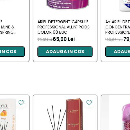
LE
ARIEL DETERGENT CAPSULE
A+ ARIEL DE
HAINE &
PROFESSIONAL ALLIN1 PODS
CONCENTRA
SPRING
COLOR 60 BUC
PROFESSION
 BUC
L (102 SPALA
65,00 Lei
79
79,31 Lei
100,66 Lei
IN COS
ADAUGA IN COS
ADAUG