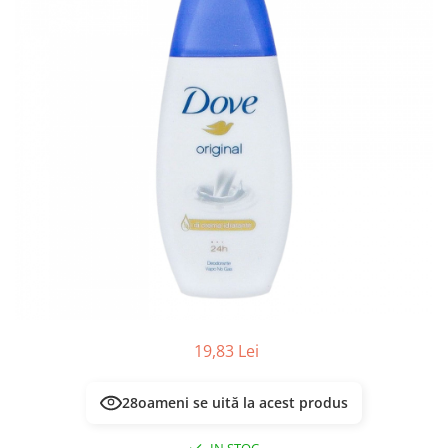
Masca & Gel de par
Sampon
Vopsea de par
Servetele Umede & Uscate
19,83 Lei
28
oameni se uită la acest produs