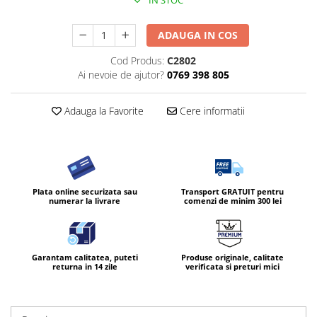
IN STOC
ADAUGA IN COS
Cod Produs:
C2802
Ai nevoie de ajutor?
0769 398 805
Adauga la Favorite
Cere informatii
Plata online securizata sau
Transport GRATUIT pentru
numerar la livrare
comenzi de minim 300 lei
Garantam calitatea, puteti
Produse originale, calitate
returna in 14 zile
verificata si preturi mici