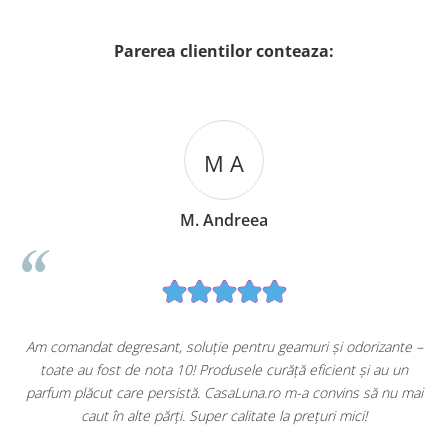
Parerea clientilor conteaza:
M A
M. Andreea
u
Am comandat degresant, soluție pentru geamuri și odorizante –
toate au fost de nota 10! Produsele curăță eficient și au un
ă
parfum plăcut care persistă. CasaLuna.ro m-a convins să nu mai
caut în alte părți. Super calitate la prețuri mici!