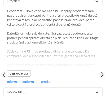
Descriere
Deodorantul Dove Vapo No Gas este un spray deodorant fără
gaz propulsor, conceput pentru a oferi protecție de lungă durată
împotriva mirosurilor neplăcute, până la 24 de ore, ideal pentru
cei care caută o protecție eficientă și de lungă durată.
Datorită formulei sale delicate, fără gaz, acest deodorant este
potrivit pentru aplicare directă pe piele, reducând riscul de iritație
și asigurând o acțiune eficientă și blândă.
Sticla conține 75 ml de produs, o dimensiune convenabilă și
compactă, ideală și pentru a fi purtată în geantă sau în călătorii.
Acest deodorant a fost creat fără gaz propulsor, fiind o alegere
mai prietenoasă atât cu pielea, cât și cu mediul înconjurător.
VEZI MAI MULT
Conține ¼ de cremă hidratantă, un element distinctiv al liniei
Informatii conformitate produs
Dove, care ajută la menținerea pielii moi și hidratate, prevenind
uscăciunea și iritațiile.
Review-uri
(0)
Formula este testată dermatologic, fiind ideală și pentru pielea
sensibilă. Nu conține alcool, reducând și mai mult riscul de iritație.