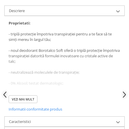
Produse pentru ras
Sapunuri
Descriere
Spuma de baie
Proprietati:
Ingrijirea parului
Balsam de par
- triplă protecție împotriva transpirației pentru a te face să te
simți mereu în largul tău;
Fixativ si spuma de par
Masca & Gel de par
- noul deodorant Borotalco Soft oferă o triplă protecție împotriva
Sampon
transpirației datorită formulei inovatoare cu cristale active de
talc;
Vopsea de par
Servetele Umede & Uscate
- neutralizează moleculele de transpirație;
Ingrijire copii
- 0% Alcool; testat dermatologic;
Cosmetice copii
- parfumul unic Borotalco are o infuzie delicată și învăluitoare de
Odorizante
note florale și lăcrămioare pe o bază pudrată.
VEZI MAI MULT
Aer Conditionat
Informatii conformitate produs
Mod de utilizare:
Baie
Camera
A se pulveriza de la o distanță de 15 cm. A se agita bine înainte de
Caracteristici
pulverizare. A nu se aplica pe pielea iritată sau cu leziuni.