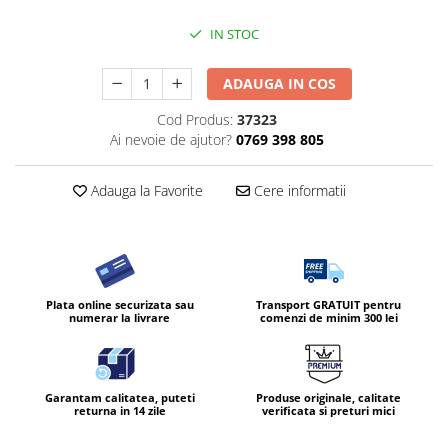
Diverse produse de uz casnic
IN STOC
Geamuri
ADAUGA IN COS
Mobilier
Pardoseli
Cod Produs:
37323
Ai nevoie de ajutor?
0769 398 805
Saci Menajeri
Servetele Umede Multisuprfete
Adauga la Favorite
Cere informatii
Ingrijire Personala
Ingrijirea corpului
Bureti/Perie
Crema
Plata online securizata sau
Transport GRATUIT pentru
numerar la livrare
comenzi de minim 300 lei
Deo Incaltaminte
Gel de dus
Igiena orala
Ingrijire intima
Garantam calitatea, puteti
Produse originale, calitate
returna in 14 zile
verificata si preturi mici
Lotiune de corp