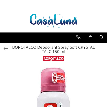
Toate Produsele
Gamma D'ORO
Gamma D'ORO Odorizant Cu
Betisoare 120 ml
EYFEL
BOROTALCO Deodorant Spray Soft CRYSTAL
EYFEL Odorizant Auto 10 ml
TALC 150 ml
EYFEL Odorizant Camera cu
Betisoare 120 ml
EYFEL Spray Odorizant 400 ml
LORIS
LORIS Odorizant cu Betisoare 120
ml
Detergent Rufe
Anticalcar