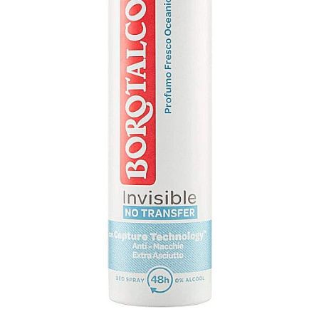
Apret & solutii speciale
Balsam rufe
Detergent lichid
Detergent pudra
Inalbitor
Parfum de rufe
Solutie de intretinere textile
Solutii de scos pete
Tablete & Capsule
Produse Dezinfectante-
Antibacteriene
Produse de uz casnic
Baie
Bucatarie
Combaterea Insectelor
Daunatoare