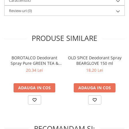
Lumanari Parfumate
Caracteristici
Masina
Review-uri
(0)
Deodorante & Parfumuri
Miros de
Parfumuri
mosc alb
Roll-on
PRODUSE SIMILARE
Spray
Stick
BOROTALCO Deodorant
OLD SPICE Deodorant Spray
Casete cadou
Spray Pure GREEN TEA &
BEARGLOVE 150 ml
LIME SCENT 150 ml
Pentru COPIL
20,34 Lei
18,20 Lei
Eficienta 48h
Pentru EA
cu parfum de durata
Pentru EL
ADAUGA IN COS
ADAUGA IN COS
Cosmetice Auto
Pet Shop
Covoare & Tapiterii
0% Alcool,
RECOMANDAM SI: