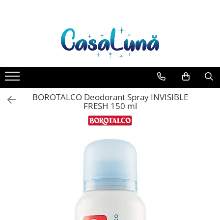
Toate Produsele
Gamma D'ORO
Gamma D'ORO Odorizant Cu
Betisoare 120 ml
EYFEL
BOROTALCO Deodorant Spray INVISIBLE
EYFEL Odorizant Auto 10 ml
FRESH 150 ml
EYFEL Odorizant Camera cu
Betisoare 120 ml
EYFEL Spray Odorizant 400 ml
LORIS
LORIS Odorizant cu Betisoare 120
ml
Detergent Rufe
Anticalcar