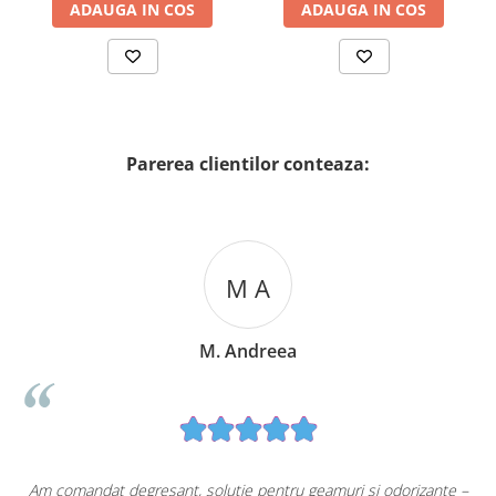
ADAUGA IN COS
ADAUGA IN COS
Parerea clientilor conteaza:
T R
ea
T. Raluca
ru geamuri și odorizante –
Cumpăr frecvent de pe CasaLuna.ro 