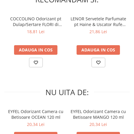
testat dermatologic
COCCOLINO Odorizant pt
LENOR Servetele Parfumate
Dulap/Sertare FLORI di
pt Haine & Uscator Rufe
PRIMAVERA 3 buc
SPRING AWAKENING 34 buc
18,81 Lei
21,86 Lei
ADAUGA IN COS
ADAUGA IN COS
NU UITA DE:
EYFEL Odorizant Camera cu
EYFEL Odorizant Camera cu
Betisoare OCEAN 120 ml
Betisoare MANGO 120 ml
20,34 Lei
20,34 Lei