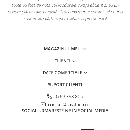
 curăță eficient și au un
mulțumită. Produsele sunt variate, efi
na.ro m-a convins să nu mai
Săpunurile și detartranții sunt preferații
ate la prețuri mici!
ambalaj impecabil și un site ușo
MAGAZINUL MEU
CLIENTI
DATE COMERCIALE
SUPORT CLIENTI
0769 398 805
contact@casaluna.ro
SOCIAL
URMARESTE-NE IN SOCIAL MEDIA