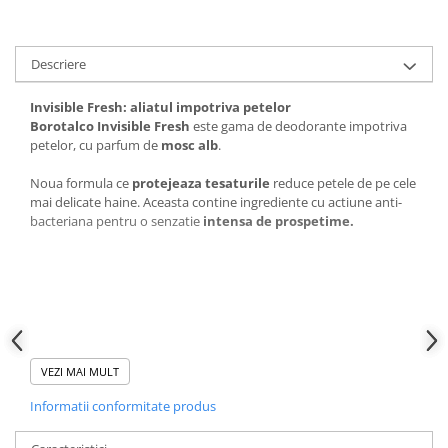
Produse pentru ras
Sapunuri
Spuma de baie
Descriere
Ingrijirea parului
Invisible Fresh: aliatul impotriva petelor
Balsam de par
Borotalco Invisible Fresh
este gama de deodorante impotriva
Fixativ si spuma de par
petelor, cu parfum de
mosc alb
.
Masca & Gel de par
Noua formula ce
protejeaza tesaturile
reduce petele de pe cele
Sampon
mai delicate haine. Aceasta contine ingrediente cu actiune anti-
Vopsea de par
bacteriana pentru o senzatie
intensa de prospetime.
Servetele Umede & Uscate
Ingrijire copii
Cosmetice copii
Odorizante
Formula
Aer Conditionat
VEZI MAI MULT
Baie
anti-pete
Informatii conformitate produs
Camera