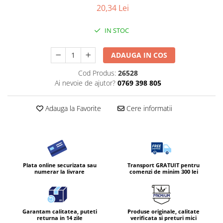
20,34 Lei
Diverse produse de uz casnic
Geamuri
IN STOC
Mobilier
ADAUGA IN COS
Pardoseli
Cod Produs:
26528
Saci Menajeri
Ai nevoie de ajutor?
0769 398 805
Servetele Umede Multisuprfete
Ingrijire Personala
Adauga la Favorite
Cere informatii
Ingrijirea corpului
Bureti/Perie
Crema
Deo Incaltaminte
Plata online securizata sau
Transport GRATUIT pentru
numerar la livrare
comenzi de minim 300 lei
Gel de dus
Igiena orala
Ingrijire intima
Lotiune de corp
Garantam calitatea, puteti
Produse originale, calitate
returna in 14 zile
verificata si preturi mici