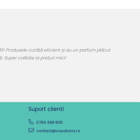
, eficiente și economice. Săpunurile și detartranții
n site ușor de folosit!
Suport clienti
0769 398 805
contact@casaluna.ro