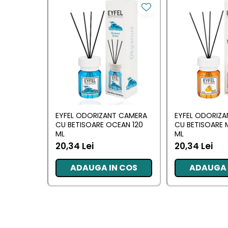
Pentru EA
Pentru EL
Cosmetice Auto
Pet Shop
Covoare & Tapiterii
EYFEL ODORIZANT CAMERA
EYFEL ODORIZ
CU BETISOARE OCEAN 120
CU BETISOARE 
ML
ML
20,34 Lei
20,34 Lei
ADAUGA IN COS
ADAUGA 