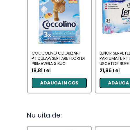
Camera
Lumanari Parfumate
Masina
Deodorante & Parfumuri
Deodorante &
Parfumuri
COCCOLINO ODORIZANT
LENOR SERVETE
PT DULAP/SERTARE FLORI DI
PARFUMATE PT 
PRIMAVERA 3 BUC
USCATOR RUFE 
Parfumuri
AWAKENING 34
18,81 Lei
21,86 Lei
Roll-on
ADAUGA IN COS
ADAUGA 
Spray
Stick
Casete cadou
Nu uita de:
Casete cadou
Pentru COPIL