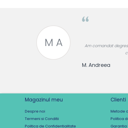
T R
parfum plăcut
Cumpăr frecvent de p
T. Raluca
Magazinul meu
Clienti
Despre noi
Metode d
Termeni si Conditii
Politica 
Politica de Confidentialitate
Garantia