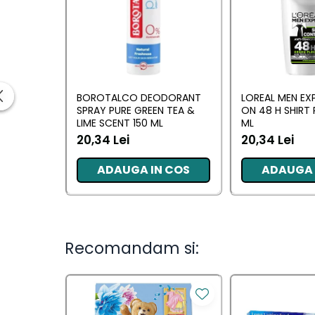
Ingrijirea parului
Balsam de par
Fixativ si spuma de par
Masca & Gel de par
Sampon
BOROTALCO DEODORANT
LOREAL MEN EX
Vopsea de par
SPRAY PURE GREEN TEA &
ON 48 H SHIRT
Servetele Umede & Uscate
LIME SCENT 150 ML
ML
Ingrijire copii
20,34 Lei
20,34 Lei
Ingrijire copii
ADAUGA IN COS
ADAUGA 
Cosmetice copii
Odorizante
Recomandam si:
Odorizante
Aer Conditionat
Baie