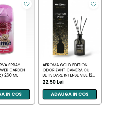
RVA SPRAY
AEROMA GOLD EDITION
EYFEL O
OWER GARDEN
ODORIZANT CAMERA CU
CU BETIS
) 260 ML
BETISOARE INTENSE VIBE 125
(ANTI TA
ML
22,50 Lei
20,34 L
A IN COS
ADAUGA IN COS
ADA