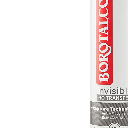
LORIS
LORIS
LORIS Odorizant cu Betisoare
120 ml
Detergent Rufe
Detergent Rufe
Anticalcar
Apret & solutii speciale
Balsam rufe
Detergent lichid
Detergent pudra
Inalbitor
Parfum de rufe
Solutie de intretinere textile