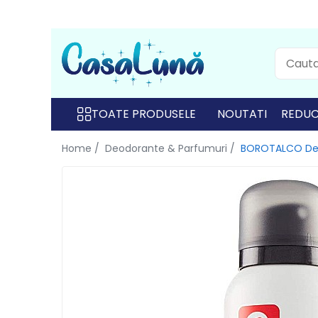
Toate Produsele
Gamma D'ORO
Gamma D'ORO
TOATE PRODUSELE
NOUTATI
REDUC
Gamma D'ORO Odorizant Cu
Home /
Deodorante & Parfumuri /
BOROTALCO Deod
Betisoare 120 ml
EYFEL
EYFEL
EYFEL Odorizant Auto 10 ml
EYFEL Odorizant Camera cu
Betisoare 120 ml
EYFEL Spray Odorizant 400 ml