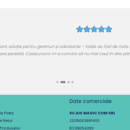
e CasaLuna.ro și sunt extrem de mulțumită. Produsele sunt variate
sunt preferații mei. Livrare rapidă, ambalaj impecabil și u
Date comerciale
e Plata
SC AIS MAGIC COM SRL
de Retur
J2018003891400
 Produselor
RO39054260