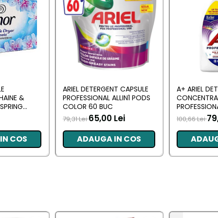
LE
ARIEL DETERGENT CAPSULE
A+ ARIEL DE
HAINE &
PROFESSIONAL ALLIN1 PODS
CONCENTRA
SPRING
COLOR 60 BUC
PROFESSION
 BUC
L (102 SPALA
65,00 Lei
79
79,31 Lei
100,66 Lei
IN COS
ADAUGA IN COS
ADAUG