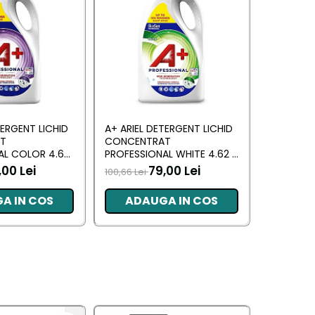
TERGENT LICHID
A+ ARIEL DETERGENT LICHID
LENOR DE
T
CONCENTRAT
ALLIN1 PO
AL COLOR 4.62
PROFESSIONAL WHITE 4.62 L
SPRING A
RI)
(102 SPALARI)
,00 Lei
79,00 Lei
100,66 Lei
66,09 Lei
A IN COS
ADAUGA IN COS
ADA