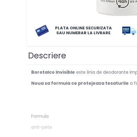
Solutii de scos pete
Tablete & Capsule
Produse Dezinfectante-
PLATA ONLINE SECURIZATA
SAU NUMERAR LA LIVRARE
Antibacteriene
Produse de uz casnic
Produse de uz casnic
Descriere
Baie
Borotalco Invisible
este linia de deodorante imp
Bucatarie
Noua sa formula ce protejeaza tesaturile
a f
Combaterea Insectelor
Daunatoare
Diverse produse de uz casnic
Geamuri
Formula
Mobilier
anti-pete
Pardoseli