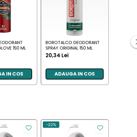
DEODORANT
BOROTALCO DEODORANT
GILLETTE
LOVE 150 ML
SPRAY ORIGINAL 150 ML
STICK GE
70 ML
20,34 Lei
20,50 L
A IN COS
ADAUGA IN COS
ADA
-22%
-30%