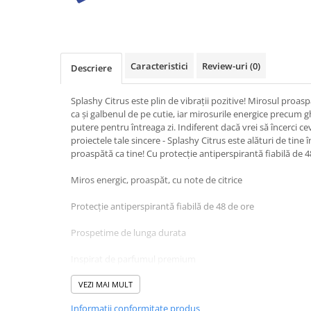
Baie
Bucatarie
Combaterea Insectelor
Caracteristici
Review-uri
(0)
Descriere
Daunatoare
Diverse produse de uz casnic
Splashy Citrus este plin de vibrații pozitive! Mirosul proaspă
Geamuri
ca și galbenul de pe cutie, iar mirosurile energice precum g
putere pentru întreaga zi. Indiferent dacă vrei să încerci ce
Mobilier
proiectele tale sincere - Splashy Citrus este alături de tine în 
proaspătă ca tine! Cu protecție antiperspirantă fiabilă de 4
Pardoseli
Saci Menajeri
Miros energic, proaspăt, cu note de citrice
Servetele Umede Multisuprfete
Protecție antiperspirantă fiabilă de 48 de ore
Ingrijire Personala
Prospetime de lunga durata
Ingrijire Personala
Ingrijirea corpului
Inspirat de parfumul premium
Bureti/Perie
Compatibilitate cu pielea confirmată dermatologic
VEZI MAI MULT
Crema
Informatii conformitate produs
Deo Incaltaminte