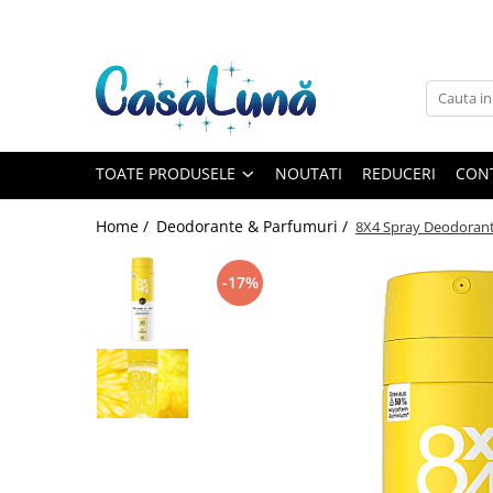
Toate Produsele
Gamma D'ORO
Gamma D'ORO
Gamma D'ORO Odorizant Cu
TOATE PRODUSELE
NOUTATI
REDUCERI
CON
Betisoare 120 ml
EYFEL
Home /
Deodorante & Parfumuri /
8X4 Spray Deodorant
EYFEL
EYFEL Odorizant Auto 10 ml
-17%
EYFEL Odorizant Camera cu
Betisoare 120 ml
EYFEL Spray Odorizant 400 ml
LORIS
LORIS
LORIS Odorizant cu Betisoare 120
ml