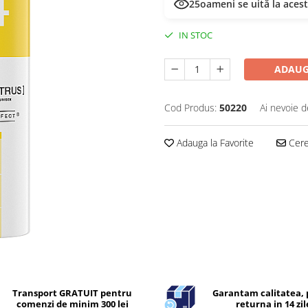
25
oameni se uită la aces
IN STOC
ADAUG
Cod Produs:
50220
Ai nevoie d
Adauga la Favorite
Cere 
Transport GRATUIT pentru
Garantam calitatea, 
comenzi de minim 300 lei
returna in 14 zil