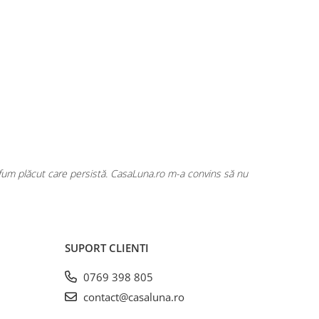
rfum plăcut care persistă. CasaLuna.ro m-a convins să nu
Cumpăr fre
SUPORT CLIENTI
0769 398 805
contact@casaluna.ro