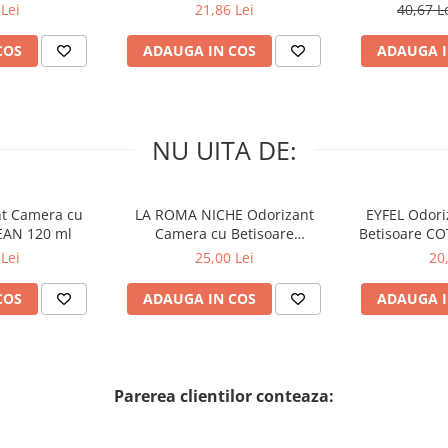
nco 60 buc
AWAKENING 34 buc
SPA
Lei
21,86 Lei
40,67 L
COS
ADAUGA IN COS
ADAUGA I
NU UITA DE:
nt Camera cu
LA ROMA NICHE Odorizant
EYFEL Odori
EAN 120 ml
Camera cu Betisoare
Betisoare C
MADEMOSELLE 120 ml
Lei
25,00 Lei
20
COS
ADAUGA IN COS
ADAUGA I
Parerea clientilor conteaza: