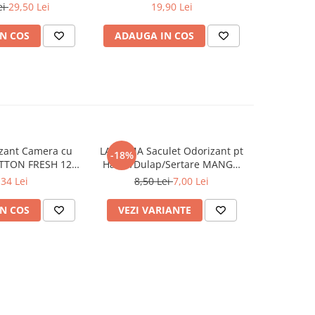
 342 ml
ei
29,50 Lei
19,90 Lei
100,
N COS
ADAUGA IN COS
ADAUG
zant Camera cu
LA ROMA Saculet Odorizant pt
AEROM
-18%
OTTON FRESH 120
Haine/Dulap/Sertare MANGO
Odorizant 
ml
26g
Inten
,34 Lei
8,50 Lei
7,00 Lei
N COS
VEZI VARIANTE
ADAUG