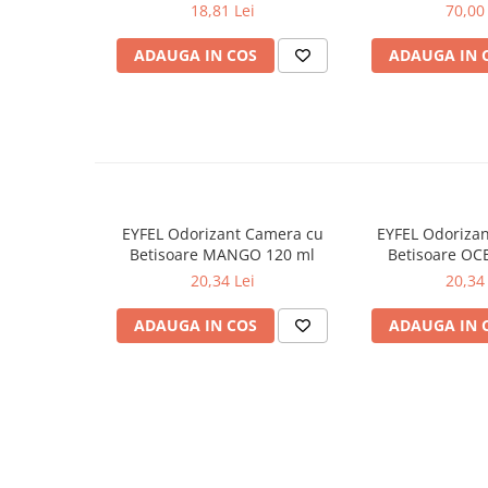
PRIMAVERA 3 buc
Muschino Bia
18,81 Lei
70,00 
Odorizante
ADAUGA IN COS
ADAUGA IN 
Odorizante
Aer Conditionat
Baie
Camera
Lumanari Parfumate
Masina
EYFEL Odorizant Camera cu
EYFEL Odoriza
Deodorante & Parfumuri
Betisoare MANGO 120 ml
Betisoare OC
Deodorante & Parfumuri
20,34 Lei
20,34 
Parfumuri
ADAUGA IN COS
ADAUGA IN 
Roll-on
Spray
Stick
Casete cadou
Casete cadou