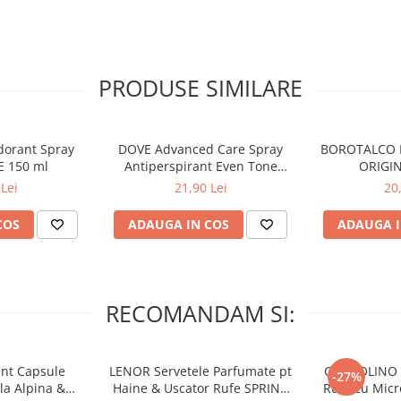
PRODUSE SIMILARE
dorant Spray
DOVE Advanced Care Spray
BOROTALCO D
 150 ml
Antiperspirant Even Tone
ORIGIN
GALBENELE & VITAMINA E 250
Lei
21,90 Lei
20
ml
COS
ADAUGA IN COS
ADAUGA I
RECOMANDAM SI:
nt Capsule
LENOR Servetele Parfumate pt
COCCOLINO E
-27%
la Alpina &
Haine & Uscator Rufe SPRING
Rufe cu Mic