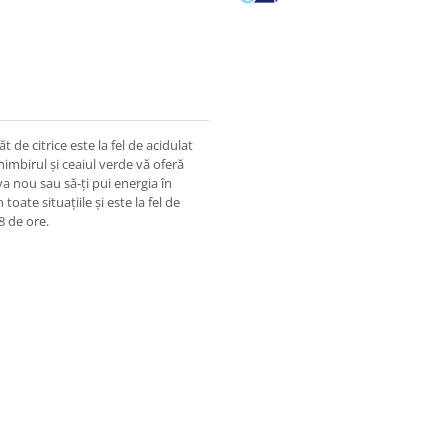
t de citrice este la fel de acidulat
himbirul și ceaiul verde vă oferă
va nou sau să-ți pui energia în
toate situațiile și este la fel de
8 de ore.