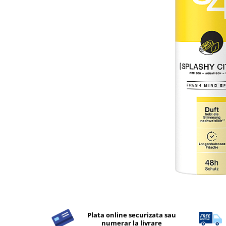
Detergent Rufe
Detergent Rufe
Anticalcar
Apret & solutii speciale
Balsam rufe
Detergent lichid
Detergent pudra
Inalbitor
Parfum de rufe
Solutie de intretinere textile
Solutii de scos pete
Tablete & Capsule
Produse Dezinfectante-
Antibacteriene
Produse de uz casnic
Plata online securizata sau
Produse de uz casnic
numerar la livrare