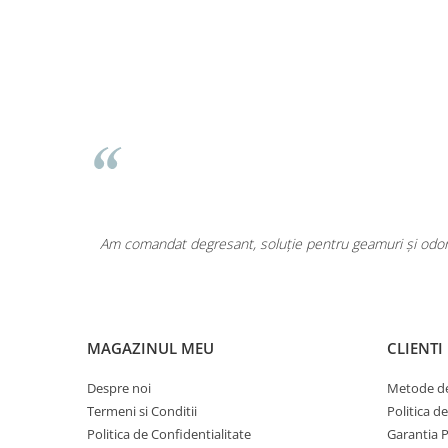
Pentru COPIL
Pentru EA
Pentru EL
Cosmetice Auto
Pet Shop
Covoare & Tapiterii
area a fost
Am comandat degresant, soluție pentru geamuri și odoriz
MAGAZINUL MEU
CLIENTI
Despre noi
Metode de
Termeni si Conditii
Politica d
Politica de Confidentialitate
Garantia 