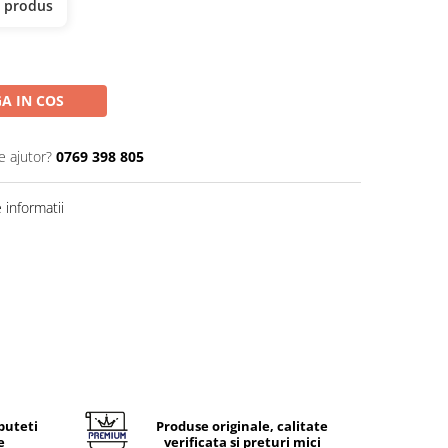
t produs
A IN COS
e ajutor?
0769 398 805
informatii
puteti
Produse originale, calitate
e
verificata si preturi mici