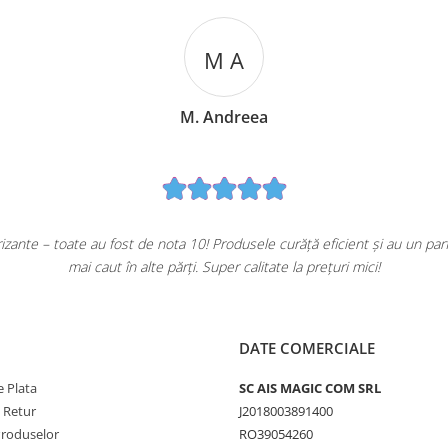
M A
M. Andreea
ante – toate au fost de nota 10! Produsele curăță eficient și au un pa
mai caut în alte părți. Super calitate la prețuri mici!
DATE COMERCIALE
 Plata
SC AIS MAGIC COM SRL
e Retur
J2018003891400
Produselor
RO39054260