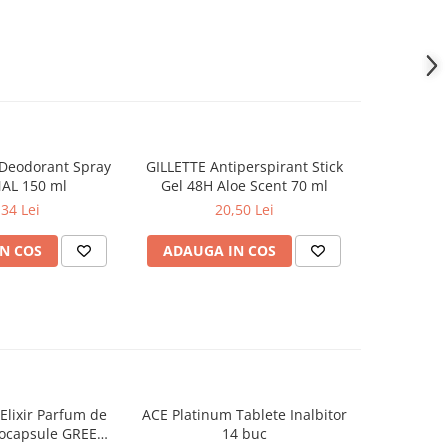
eodorant Spray
GILLETTE Antiperspirant Stick
8X4 S
-17%
AL 150 ml
Gel 48H Aloe Scent 70 ml
Antipers
VIBRAN
,34 Lei
20,50 Lei
16,1
N COS
ADAUGA IN COS
ADAUG
lixir Parfum de
ACE Platinum Tablete Inalbitor
PERSIL 
-20%
rocapsule GREEN
14 buc
Professio