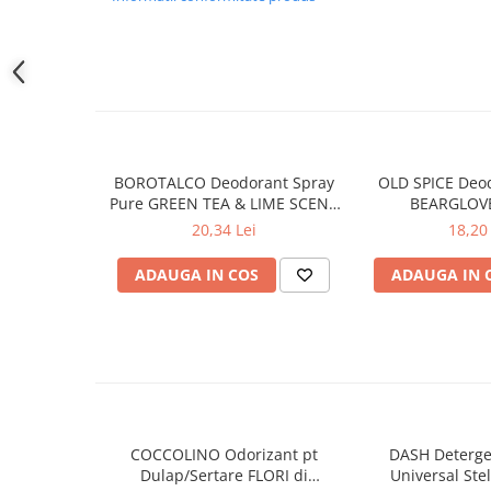
Gel de dus
Igiena orala
Ingrijire intima
Lotiune de corp
Produse pentru ras
Sapunuri
BOROTALCO Deodorant Spray
OLD SPICE Deo
Spuma de baie
Pure GREEN TEA & LIME SCENT
BEARGLOVE
150 ml
Ingrijirea parului
20,34 Lei
18,20 
Balsam de par
ADAUGA IN COS
ADAUGA IN 
Fixativ si spuma de par
Masca & Gel de par
Sampon
Vopsea de par
Servetele Umede & Uscate
Ingrijire copii
COCCOLINO Odorizant pt
DASH Deterge
Ingrijire copii
Dulap/Sertare FLORI di
Universal Stel
Cosmetice copii