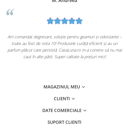
M. Andreea
u
Am comandat degresant, soluție pentru geamuri și odorizante –
toate au fost de nota 10! Produsele curăță eficient și au un
ă
parfum plăcut care persistă. CasaLuna.ro m-a convins să nu mai
caut în alte părți. Super calitate la prețuri mici!
MAGAZINUL MEU
CLIENTI
DATE COMERCIALE
SUPORT CLIENTI