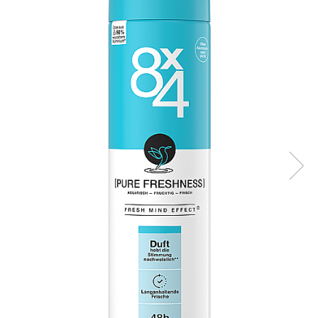
Masca & Gel de par
Sampon
Vopsea de par
Servetele Umede & Uscate