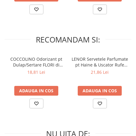
RECOMANDAM SI:
COCCOLINO Odorizant pt
LENOR Servetele Parfumate
Dulap/Sertare FLORI di
pt Haine & Uscator Rufe
PRIMAVERA 3 buc
SPRING AWAKENING 34 buc
18,81 Lei
21,86 Lei
ADAUGA IN COS
ADAUGA IN COS
NU UITA DE: