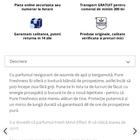
Plata online securizata sau
Transport GRATUIT pentru
numerar la livrare
comenzi de minim 300 lei
Garantam calitatea, puteti
Produse originale, calitate
returna in 14 zile
verificata si preturi mici
Descriere
Cu parfumul revigorant de iasomie de apă și bergamotă, Pure
Freshness îți oferă o lovitură blândă de prospețime, astfel încât să
poți începe ziua fără griji. Pune-te în lista ta de lucruri de făcut cu
energie proaspătă și bucură-te de o nouă lejeritate - pentru că
Pure Freshness este mereu alături de tine. Protecție puternică și
un miros de lungă durată vă garantează 48 de ore de prospețime
pură.
S-a dovedit că parfumul Fresh Mind Effect ® vă ridică starea de
spirit