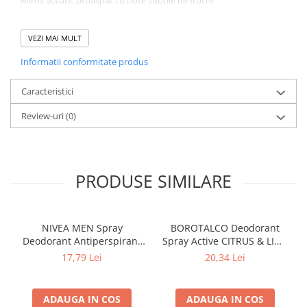
Miros acvatic proaspăt cu note subtile de fructe
48 de ore de protecție fiabilă cu deodorant
VEZI MAI MULT
Prospețime de lungă durată
Informatii conformitate produs
Fără aluminiu (ACH)
Caracteristici
Compatibilitate cu pielea aprobată dermatologic
Review-uri
(0)
PRODUSE SIMILARE
NIVEA MEN Spray
BOROTALCO Deodorant
Deodorant Antiperspirant
Spray Active CITRUS & LIME
INVISIBLE for BLACK &
150 ml
17,79 Lei
20,34 Lei
WHITE 150 ml
ADAUGA IN COS
ADAUGA IN COS