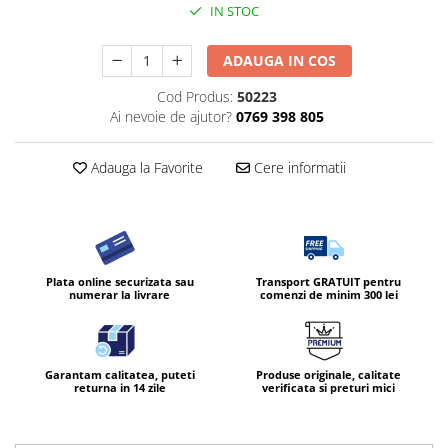
IN STOC
ADAUGA IN COS
Cod Produs:
50223
Ai nevoie de ajutor?
0769 398 805
Adauga la Favorite
Cere informatii
Plata online securizata sau
Transport GRATUIT pentru
numerar la livrare
comenzi de minim 300 lei
Garantam calitatea, puteti
Produse originale, calitate
returna in 14 zile
verificata si preturi mici