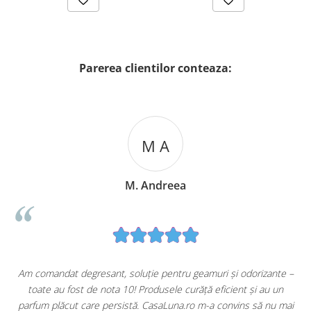
Parerea clientilor conteaza:
M A
M. Andreea
u
Am comandat degresant, soluție pentru geamuri și odorizante –
toate au fost de nota 10! Produsele curăță eficient și au un
ă
parfum plăcut care persistă. CasaLuna.ro m-a convins să nu mai