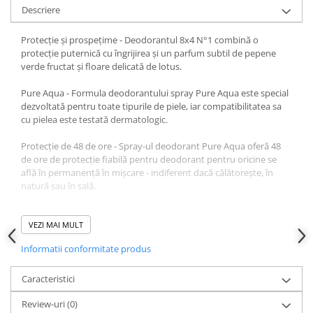
Descriere
Protecție și prospețime - Deodorantul 8x4 N°1 combină o
protecție puternică cu îngrijirea și un parfum subtil de pepene
verde fructat și floare delicată de lotus.
Pure Aqua - Formula deodorantului spray Pure Aqua este special
dezvoltată pentru toate tipurile de piele, iar compatibilitatea sa
cu pielea este testată dermatologic.
Protecție de 48 de ore - Spray-ul deodorant Pure Aqua oferă 48
de ore de protecție fiabilă pentru deodorant pentru oricine se
află în permanență în mișcare - indiferent dacă călătorește, în
natură sau în sală.
Ușor de utilizat - Agitați bine înainte de utilizare. Pulverizați la 15
cm distanță sub axile. Lasă să lucreze.
VEZI MAI MULT
Informatii conformitate produs
Caracteristici
Review-uri
(0)