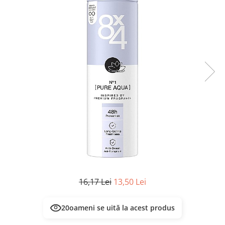
Masca & Gel de par
Sampon
Vopsea de par
Servetele Umede & Uscate
16,17 Lei
13,50 Lei
21
oameni se uită la acest produs