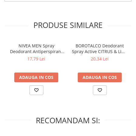
PRODUSE SIMILARE
NIVEA MEN Spray
BOROTALCO Deodorant
Deodorant Antiperspirant
Spray Active CITRUS & LIME
INVISIBLE for BLACK &
150 ml
17,79 Lei
20,34 Lei
WHITE 150 ml
ADAUGA IN COS
ADAUGA IN COS
RECOMANDAM SI: