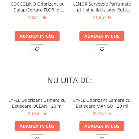
COCCOLINO Odorizant pt
LENOR Servetele Parfumate
Dulap/Sertare FLORI di
pt Haine & Uscator Rufe
PRIMAVERA 3 buc
SPRING AWAKENING 34 buc
18,81 Lei
21,86 Lei
ADAUGA IN COS
ADAUGA IN COS
NU UITA DE:
EYFEL Odorizant Camera cu
EYFEL Odorizant Camera cu
Betisoare OCEAN 120 ml
Betisoare MANGO 120 ml
20,34 Lei
20,34 Lei
ADAUGA IN COS
ADAUGA IN COS