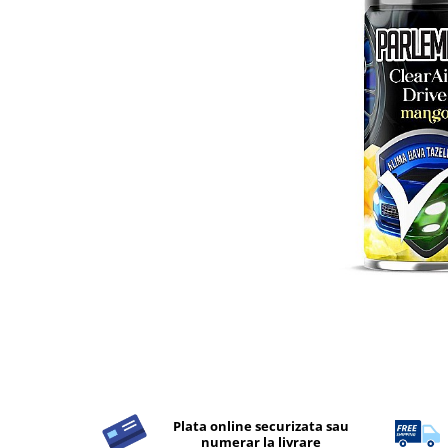
Detergent Rufe
Detergent Rufe
Anticalcar
Apret & solutii speciale
Balsam rufe
Detergent lichid
Detergent pudra
Inalbitor
Parfum de rufe
Solutie de intretinere textile
Solutii de scos pete
Tablete & Capsule
Produse Dezinfectante-
Antibacteriene
Produse de uz casnic
Plata online securizata sau
Produse de uz casnic
numerar la livrare