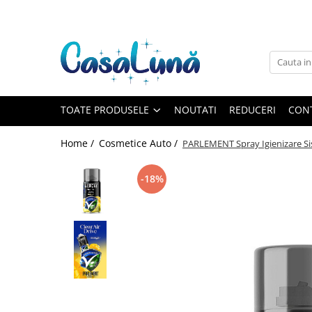
Toate Produsele
Gamma D'ORO
Gamma D'ORO
Gamma D'ORO Odorizant Cu
TOATE PRODUSELE
NOUTATI
REDUCERI
CON
Betisoare 120 ml
EYFEL
Home /
Cosmetice Auto /
PARLEMENT Spray Igienizare S
EYFEL
EYFEL Odorizant Auto 10 ml
-18%
EYFEL Odorizant Camera cu
Betisoare 120 ml
EYFEL Spray Odorizant 400 ml
LORIS
LORIS
LORIS Odorizant cu Betisoare 120
ml