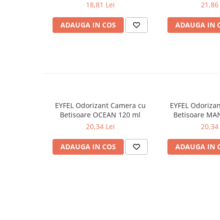
PRIMAVERA 3 buc
AWAKENING
18,81 Lei
21,86 
Odorizante
ADAUGA IN COS
ADAUGA IN 
Odorizante
Aer Conditionat
Baie
Camera
Lumanari Parfumate
Masina
EYFEL Odorizant Camera cu
EYFEL Odoriza
Deodorante & Parfumuri
Betisoare OCEAN 120 ml
Betisoare MA
Deodorante & Parfumuri
20,34 Lei
20,34 
Parfumuri
ADAUGA IN COS
ADAUGA IN 
Roll-on
Spray
Stick
Casete cadou
Casete cadou