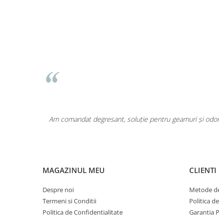
Pentru COPIL
Pentru EA
Pentru EL
Cosmetice Auto
Pet Shop
Covoare & Tapiterii
area a fost
Am comandat degresant, soluție pentru geamuri și odoriz
MAGAZINUL MEU
CLIENTI
Despre noi
Metode de
Termeni si Conditii
Politica d
Politica de Confidentialitate
Garantia 