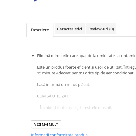
Baie
Bucatarie
Combaterea Insectelor
Caracteristici
Review-uri
(0)
Descriere
Daunatoare
Diverse produse de uz casnic
Geamuri
Elimină mirosurile care apar de la umiditate si contamin
Mobilier
Este un produs foarte eficient și ușor de utilizat. Într
Pardoseli
15 minute.Adecvat pentru orice tip de aer condiţionat.
Saci Menajeri
Lasă în urmă un miros plăcut.
Servetele Umede Multisuprfete
Ingrijire Personala
CUM SĂ UTILIZAȚI:
Ingrijire Personala
– Închideți toate ușile și ferestrele masinii.
Ingrijirea corpului
– Setati fluxul de aer al ventilatorului la maxim pe recirc
Bureti/Perie
VEZI MAI MULT
porniti aerul condiționat setat pe temperatura cea mai
Crema
Informatii conformitate produs
Deo Incaltaminte