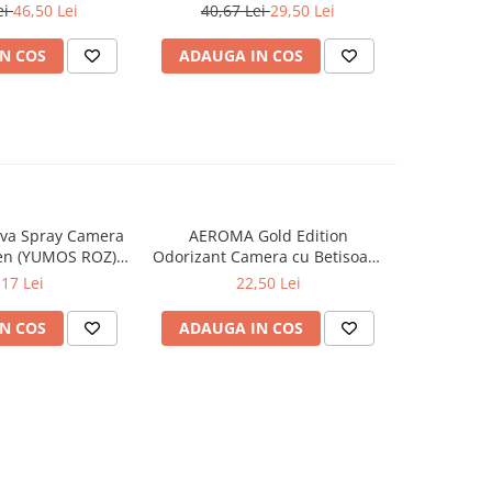
ing 38 buc
SPA 342 ml
Muschi
ei
46,50 Lei
40,67 Lei
29,50 Lei
N COS
ADAUGA IN COS
ADAUG
va Spray Camera
AEROMA Gold Edition
EYFEL Od
en (YUMOS ROZ)
Odorizant Camera cu Betisoare
Betisoare
60 ml
Intense Vibe 125 ml
Ta
,17 Lei
22,50 Lei
N COS
ADAUGA IN COS
ADAUG