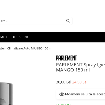
TACT
DESPRE NOI
istem Climatizare Auto MANGO 150 ml
PARLEMENT Spray Igien
MANGO 150 ml
30,00 Lei
24,50 Lei
14
oameni se uită la aces
IN STOC