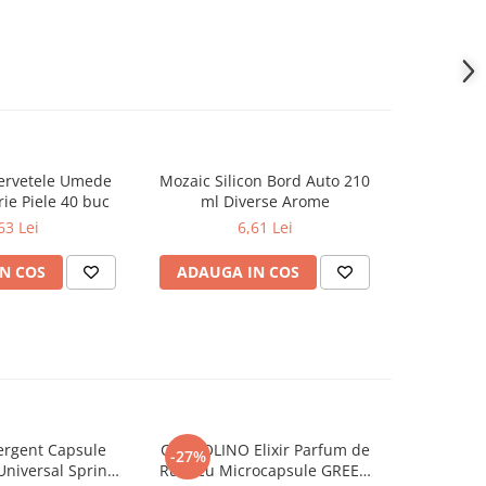
ervetele Umede
Mozaic Silicon Bord Auto 210
Set Curate
ie Piele 40 buc
ml Diverse Arome
Mat
63 Lei
6,61 Lei
N COS
ADAUGA IN COS
ADAUG
rgent Capsule
COCCOLINO Elixir Parfum de
DASH De
-27%
Universal Spring
Rufe cu Microcapsule GREEN
Univers