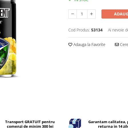
ADAUG
Cod Produs:
53134
Ai nevoie d
Adauga la Favorite
Cere 
Transport GRATUIT pentru
Garantam calitatea, 
comenzi de minim 300 lei
returna in 14 zil