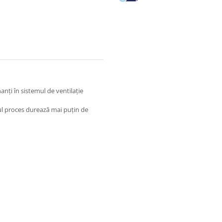
anți în sistemul de ventilație
egul proces durează mai puţin de
ulare a aerului di interior si
 mica.