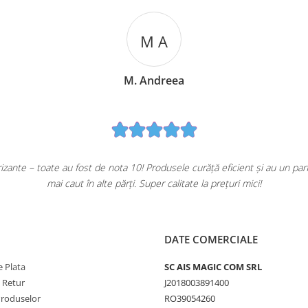
M A
M. Andreea
ante – toate au fost de nota 10! Produsele curăță eficient și au un pa
mai caut în alte părți. Super calitate la prețuri mici!
DATE COMERCIALE
 Plata
SC AIS MAGIC COM SRL
e Retur
J2018003891400
Produselor
RO39054260