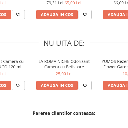
 34 buc
60 buc
Awaken
Lei
79,31 Lei
65,00 Lei
66,09 L
COS
ADAUGA IN COS
ADAUGA I
NU UITA DE:
nt Camera cu
LA ROMA NICHE Odorizant
YUMOS Rezer
NGO 120 ml
Camera cu Betisoare
Flower Gard
MADEMOSELLE 120 ml
2
Lei
25,00 Lei
10
COS
ADAUGA IN COS
ADAUGA I
Parerea clientilor conteaza: