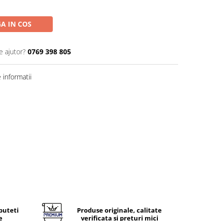
A IN COS
e ajutor?
0769 398 805
informatii
puteti
Produse originale, calitate
e
verificata si preturi mici