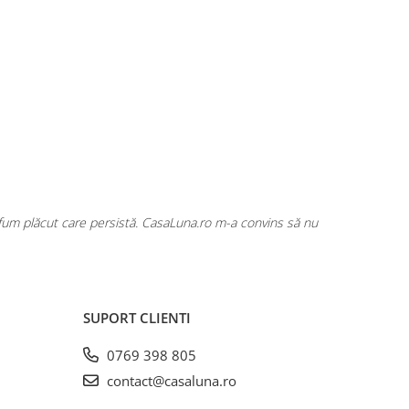
rfum plăcut care persistă. CasaLuna.ro m-a convins să nu
Cumpăr fre
SUPORT CLIENTI
0769 398 805
contact@casaluna.ro