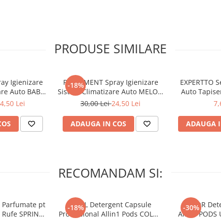
 scaunului de la șofer.
t aceasta să se blocheze apoi
PRODUSE SIMILARE
rea ar trebui să se încheie.
 mașina înainte de a conduce.
y Igienizare
PARLEMENT Spray Igienizare
EXPERTTO S
-18%
are Auto BABY
Sistem Climatizare Auto MELON
Auto Tapiser
r.
150 ml
150 ml
4,50 Lei
30,00 Lei
24,50 Lei
7,
COS
ADAUGA IN COS
ADAUGA I
RECOMANDAM SI:
 Parfumate pt
ARIEL Detergent Capsule
LENOR Dete
-18%
-30%
r Rufe SPRING
Professional Allin1 Pods COLOR
Allin1 PODS 