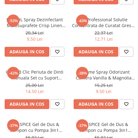
Masca & Gel de par
Sampon
DETTOL Spray Dezinfectant
SQ Professional Solutie
-53%
-43%
Vopsea de par
Multisuprafete Crisp Linen
Concentrata de Curatat Gresie
Servetele Umede & Uscate
300 ml
& Piatra Naturala 1L
20,34 Lei
22,37 Lei
9,50 Lei
12,71 Lei
ADAUGA IN COS
ADAUGA IN COS
ORAL-B Clic Periuta de Dinti
At Home Spray Odorizant
-42%
-38%
Manuala Set cu Suport
Camera Vanilla & Magnolia
Magnetic, Argintie, Ergonomic
400 ml
25,00 Lei
15,25 Lei
14,50 Lei
9,50 Lei
ADAUGA IN COS
ADAUGA IN COS
OLD SPICE Gel de Dus &
OLD SPICE Gel de Dus &
-37%
-37%
Sampon cu Pompa 3in1
Sampon cu Pompa 3in1
WhiteWater Extra XL 1000 ml
Captain Extra XL 1000 ml
55,92 Lei
55,92 Lei