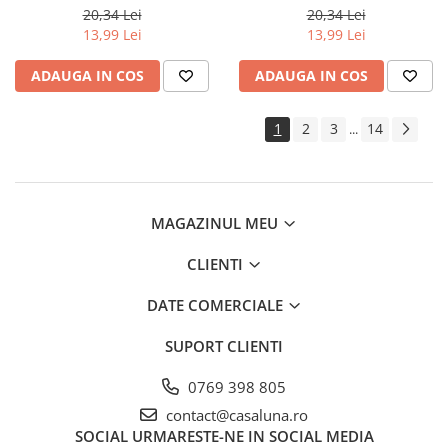
ALB 120 ml
GUM 120 ml
20,34 Lei
20,34 Lei
13,99 Lei
13,99 Lei
ADAUGA IN COS
ADAUGA IN COS
1
2
3
14
...
MAGAZINUL MEU
CLIENTI
DATE COMERCIALE
SUPORT CLIENTI
0769 398 805
contact@casaluna.ro
SOCIAL
URMARESTE-NE IN SOCIAL MEDIA