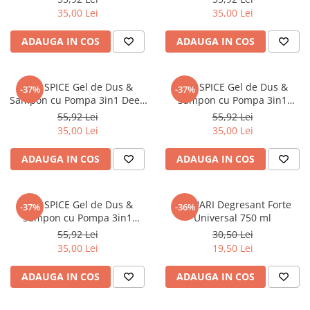
35,00 Lei
35,00 Lei
ADAUGA IN COS
ADAUGA IN COS
OLD SPICE Gel de Dus &
OLD SPICE Gel de Dus &
-37%
-37%
Sampon cu Pompa 3in1 Deep
Sampon cu Pompa 3in1
Sea Extra XL 1000 ml
Wolfthorn Extra XL 1000 ml
55,92 Lei
55,92 Lei
35,00 Lei
35,00 Lei
ADAUGA IN COS
ADAUGA IN COS
OLD SPICE Gel de Dus &
KATHARI Degresant Forte
-37%
-36%
Sampon cu Pompa 3in1
Universal 750 ml
NightPanther Extra XL 1000 ml
55,92 Lei
30,50 Lei
35,00 Lei
19,50 Lei
ADAUGA IN COS
ADAUGA IN COS