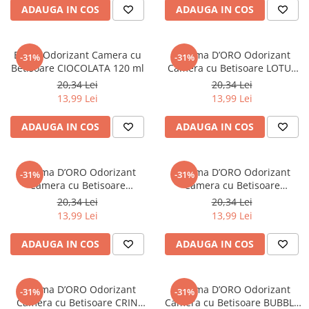
ADAUGA IN COS
ADAUGA IN COS
EYFEL Odorizant Camera cu
Gamma D’ORO Odorizant
-31%
-31%
Betisoare CIOCOLATA 120 ml
Camera cu Betisoare LOTUS
120 ml
20,34 Lei
20,34 Lei
13,99 Lei
13,99 Lei
ADAUGA IN COS
ADAUGA IN COS
Gamma D’ORO Odorizant
Gamma D’ORO Odorizant
-31%
-31%
Camera cu Betisoare
Camera cu Betisoare
BLACKBERRY 120 ml
CAPSUNA 120 ml
20,34 Lei
20,34 Lei
13,99 Lei
13,99 Lei
ADAUGA IN COS
ADAUGA IN COS
Gamma D’ORO Odorizant
Gamma D’ORO Odorizant
-31%
-31%
Camera cu Betisoare CRIN
Camera cu Betisoare BUBBLE