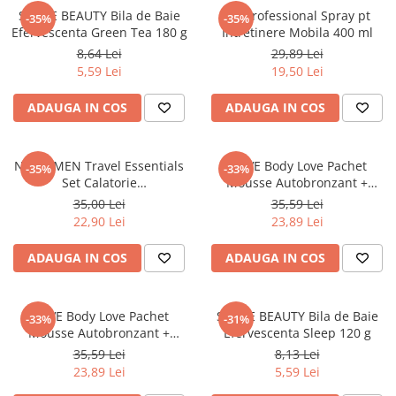
SENCE BEAUTY Bila de Baie
CIF Professional Spray pt
-35%
-35%
Efervescenta Green Tea 180 g
Intretinere Mobila 400 ml
8,64 Lei
29,89 Lei
5,59 Lei
19,50 Lei
ADAUGA IN COS
ADAUGA IN COS
NIVEA MEN Travel Essentials
DOVE Body Love Pachet
-35%
-33%
Set Calatorie
Mousse Autobronzant +
(RollOn+2SG+LipBalm+Creme)
Manusa, pt Bronz Intens 150
35,00 Lei
35,59 Lei
ml
22,90 Lei
23,89 Lei
ADAUGA IN COS
ADAUGA IN COS
DOVE Body Love Pachet
SENCE BEAUTY Bila de Baie
-33%
-31%
Mousse Autobronzant +
Efervescenta Sleep 120 g
Manusa Dove pt Bronz Mediu
35,59 Lei
8,13 Lei
150 ml
23,89 Lei
5,59 Lei