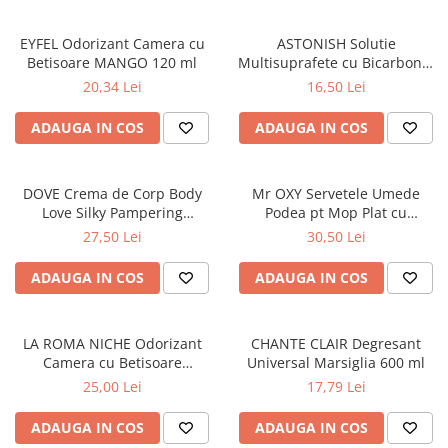
Masca & Gel de par
EYFEL Odorizant Camera cu
ASTONISH Solutie
Sampon
Betisoare MANGO 120 ml
Multisuprafete cu Bicarbonat
Vopsea de par
de Sodiu 750 ml
20,34 Lei
16,50 Lei
Servetele Umede & Uscate
ADAUGA IN COS
ADAUGA IN COS
DOVE Crema de Corp Body
Mr OXY Servetele Umede
Love Silky Pampering
Podea pt Mop Plat cu
Hidratare & Nutritie 300 ml
Bicarbonat 50 buc
27,50 Lei
30,50 Lei
ADAUGA IN COS
ADAUGA IN COS
LA ROMA NICHE Odorizant
CHANTE CLAIR Degresant
Camera cu Betisoare
Universal Marsiglia 600 ml
MADEMOSELLE 120 ml
25,00 Lei
17,79 Lei
ADAUGA IN COS
ADAUGA IN COS