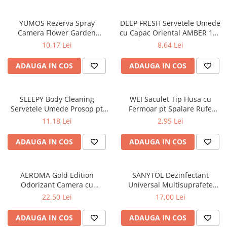
YUMOS Rezerva Spray
DEEP FRESH Servetele Umede
Camera Flower Garden
cu Capac Oriental AMBER 120
(YUMOS ROZ) 260 ml
buc
10,17 Lei
8,64 Lei
ADAUGA IN COS
ADAUGA IN COS
SLEEPY Body Cleaning
WEI Saculet Tip Husa cu
Servetele Umede Prosop pt
Fermoar pt Spalare Rufe
Igiena Corporala Sensitive XL
Delicate in Masina de Spalat
11,18 Lei
2,95 Lei
50 buc
30x40 cm
ADAUGA IN COS
ADAUGA IN COS
AEROMA Gold Edition
SANYTOL Dezinfectant
Odorizant Camera cu
Universal Multisuprafete
Betisoare Intense Vibe 125 ml
500ml
22,50 Lei
17,00 Lei
ADAUGA IN COS
ADAUGA IN COS