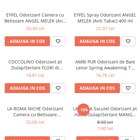
EYFEL Odorizant Camera cu
EYFEL Spray Odorizant ANGEL
Betisoare ANGEL MELEK (Anti
MELEK (Anti Tabac) 400 ml
Tabac) 120 ml
20,34 Lei
22,37 Lei
ADAUGA IN COS
ADAUGA IN COS
COCCOLINO Odorizant pt
AMBI PUR Odorizant de Baie
Dulap/Sertare FLORI di
Lenor Spring Awakening 7.5
PRIMAVERA 3 buc
ml
18,81 Lei
16,78 Lei
ADAUGA IN COS
ADAUGA IN COS
LA ROMA NICHE Odorizant
LA ROMA Saculet Odorizant pt
-18%
Camera cu Betisoare
Haine/Dulap/Sertare MANGO
INVICTUS 120 ml
26g
25,00 Lei
8,50 Lei
7,00 Lei