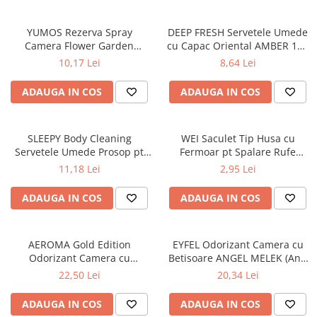
YUMOS Rezerva Spray
DEEP FRESH Servetele Umede
Camera Flower Garden
cu Capac Oriental AMBER 120
(YUMOS ROZ) 260 ml
buc
10,17 Lei
8,64 Lei
ADAUGA IN COS
ADAUGA IN COS
SLEEPY Body Cleaning
WEI Saculet Tip Husa cu
Servetele Umede Prosop pt
Fermoar pt Spalare Rufe
Igiena Corporala Sensitive XL
Delicate in Masina de Spalat
11,18 Lei
2,95 Lei
50 buc
30x40 cm
ADAUGA IN COS
ADAUGA IN COS
AEROMA Gold Edition
EYFEL Odorizant Camera cu
Odorizant Camera cu
Betisoare ANGEL MELEK (Anti
Betisoare Intense Vibe 125 ml
Tabac) 120 ml
22,50 Lei
20,34 Lei
ADAUGA IN COS
ADAUGA IN COS