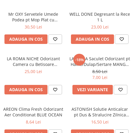
Mr OXY Servetele Umede
WELL DONE Degresant la Rece
Podea pt Mop Plat cu
1 L
Bicarbonat 50 buc
30,50 Lei
23,00 Lei
ADAUGA IN COS
ADAUGA IN COS
LA ROMA NICHE Odorizant
LA ROMA Saculet Odorizant pt
-18%
Camera cu Betisoare
Haine/Dulap/Sertare MANGO
INVICTUS 120 ml
26g
25,00 Lei
8,50 Lei
7,00 Lei
ADAUGA IN COS
VEZI VARIANTE
AREON Clima Fresh Odorizant
ASTONISH Solutie Anticalcar
Aer Conditionat BLUE OCEAN
pt Dus & Stralucire Zilnica
White Lilies 750 ml
8,64 Lei
16,50 Lei