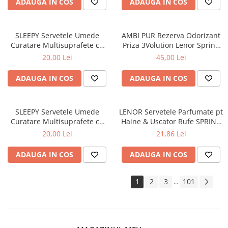
ADAUGA IN COS
ADAUGA IN COS
SLEEPY Servetele Umede
AMBI PUR Rezerva Odorizant
Curatare Multisuprafete cu
Priza 3Volution Lenor Spring
Bicarbonat, Otet Alb, Eucalipt
Awakening 2x20 ml
20,00 Lei
45,00 Lei
- White Soap Additive, 100
Buc
ADAUGA IN COS
ADAUGA IN COS
SLEEPY Servetele Umede
LENOR Servetele Parfumate pt
Curatare Multisuprafete cu
Haine & Uscator Rufe SPRING
Bicarbonat, Otet Alb, Lilium
AWAKENING 34 buc
20,00 Lei
21,86 Lei
Bouquet 100 buc
ADAUGA IN COS
ADAUGA IN COS
1
2
3
101
...