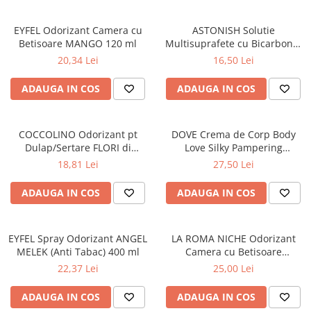
Masca & Gel de par
EYFEL Odorizant Camera cu
ASTONISH Solutie
Sampon
Betisoare MANGO 120 ml
Multisuprafete cu Bicarbonat
Vopsea de par
de Sodiu 750 ml
20,34 Lei
16,50 Lei
Servetele Umede & Uscate
ADAUGA IN COS
ADAUGA IN COS
COCCOLINO Odorizant pt
DOVE Crema de Corp Body
Dulap/Sertare FLORI di
Love Silky Pampering
PRIMAVERA 3 buc
Hidratare & Nutritie 300 ml
18,81 Lei
27,50 Lei
ADAUGA IN COS
ADAUGA IN COS
EYFEL Spray Odorizant ANGEL
LA ROMA NICHE Odorizant
MELEK (Anti Tabac) 400 ml
Camera cu Betisoare
MADEMOSELLE 120 ml
22,37 Lei
25,00 Lei
ADAUGA IN COS
ADAUGA IN COS